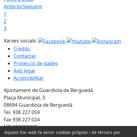
Anterior
Següent
1
2
3
Xarxes socials:
Crèdits
Contactar
Protecció de dades
Avís legal
Accessibilitat
Ajuntament de Guardiola de Berguedà
Plaça Municipal, 3
08694 Guardiola de Berguedà
Tel. 938 227 059
Fax 938 227 024
NIF P0809800F
Aquest lloc web fa servir cookies pròpies i de tercers per