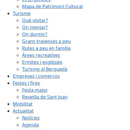
Mapa de Patrimoni Cultural
Turisme
Què visitar?
On menjar?
On dormir?
Grans travesses a peu
Rutes a peu en família
Àrees recreatives
Ermites i esglésies
Turisme al Berguedà
Empreses i comerços
Festes i fires
Festa major
Revetlla de Sant Joan
Mobilitat
Actualitat
Notícies
Agenda