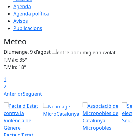
Agenda
Agenda política
Avisos
Publicacions
Meteo
Diumenge, 9 d’agost
D
T.Màx: 35°
T
T.Min: 18°
T
1
T
2
Anterior
Següent
MicroCatalunya
Seu E
Micropobles
Pacte d'Estat