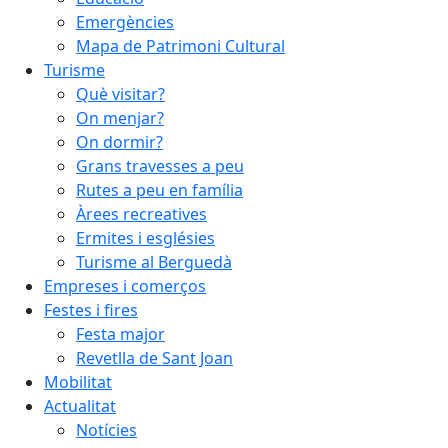
Emergències
Mapa de Patrimoni Cultural
Turisme
Què visitar?
On menjar?
On dormir?
Grans travesses a peu
Rutes a peu en família
Àrees recreatives
Ermites i esglésies
Turisme al Berguedà
Empreses i comerços
Festes i fires
Festa major
Revetlla de Sant Joan
Mobilitat
Actualitat
Notícies