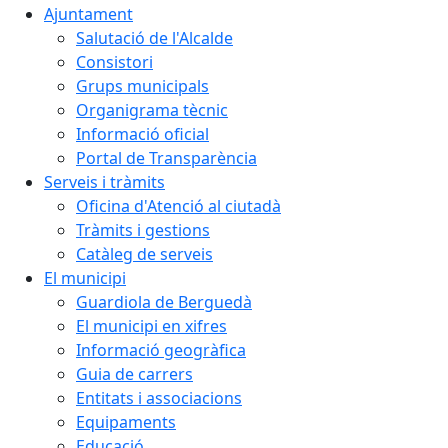
Ajuntament
Salutació de l'Alcalde
Consistori
Grups municipals
Organigrama tècnic
Informació oficial
Portal de Transparència
Serveis i tràmits
Oficina d'Atenció al ciutadà
Tràmits i gestions
Catàleg de serveis
El municipi
Guardiola de Berguedà
El municipi en xifres
Informació geogràfica
Guia de carrers
Entitats i associacions
Equipaments
Educació