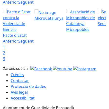
Anterior
Següent
MicroCatalunya
Seu E
Micropobles
Pacte d'Estat
Anterior
Següent
1
2
3
Xarxes socials:
Crèdits
Contactar
Protecció de dades
Avís legal
Accessibilitat
Ajuntament de Guardiola de Berguedà