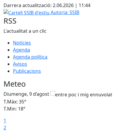
Darrera actualització: 2.06.2026 | 11:44
Cartell SSIB d'estiu
Autoria: SSIB
RSS
L'actualitat a un clic
Notícies
Agenda
Agenda política
Avisos
Publicacions
Meteo
Diumenge, 9 d’agost
D
T.Màx: 35°
T
T.Min: 18°
T
1
T
2