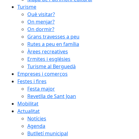
Turisme
Què visitar?
On menjar?
On dormir?
Grans travesses a peu
Rutes a peu en família
Àrees recreatives
Ermites i esglésies
Turisme al Berguedà
Empreses i comerços
Festes i fires
Festa major
Revetlla de Sant Joan
Mobilitat
Actualitat
Notícies
Agenda
Butlletí municipal