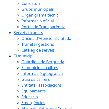
Consistori
Grups municipals
Organigrama tècnic
Informació oficial
Portal de Transparència
Serveis i tràmits
Oficina d'Atenció al ciutadà
Tràmits i gestions
Catàleg de serveis
El municipi
Guardiola de Berguedà
El municipi en xifres
Informació geogràfica
Guia de carrers
Entitats i associacions
Equipaments
Educació
Emergències
Mapa de Patrimoni Cultural