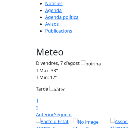
Notícies
Agenda
Agenda política
Avisos
Publicacions
Meteo
Divendres, 7 d’agost
T.Màx: 33°
T.Min: 17°
Tarda
1
2
Anterior
Següent