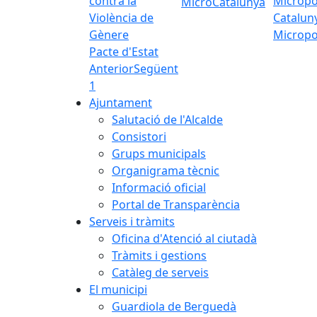
MicroCatalunya
Micropo
Pacte d'Estat
Anterior
Següent
1
Ajuntament
Salutació de l'Alcalde
Consistori
Grups municipals
Organigrama tècnic
Informació oficial
Portal de Transparència
Serveis i tràmits
Oficina d'Atenció al ciutadà
Tràmits i gestions
Catàleg de serveis
El municipi
Guardiola de Berguedà