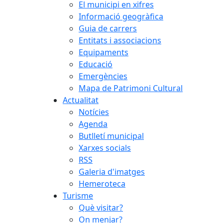
El municipi en xifres
Informació geogràfica
Guia de carrers
Entitats i associacions
Equipaments
Educació
Emergències
Mapa de Patrimoni Cultural
Actualitat
Notícies
Agenda
Butlletí municipal
Xarxes socials
RSS
Galeria d'imatges
Hemeroteca
Turisme
Què visitar?
On menjar?