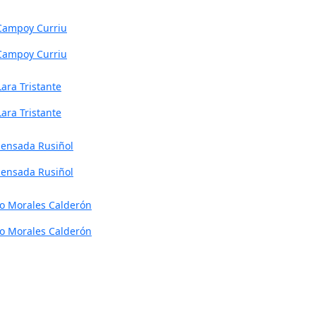
 Campoy Curriu
Lara Tristante
ensada Rusiñol
o Morales Calderón