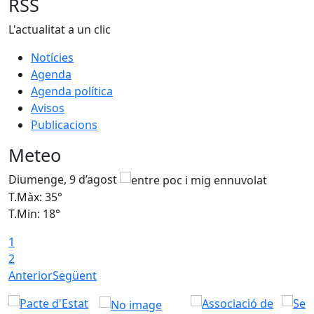
RSS
L'actualitat a un clic
Notícies
Agenda
Agenda política
Avisos
Publicacions
Meteo
Diumenge, 9 d’agost
D
T.Màx: 35°
T
T.Min: 18°
T
1
T
2
Anterior
Següent