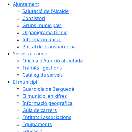
Ajuntament
Salutació de l'Alcalde
Consistori
Grups municipals
Organigrama tècnic
Informació oficial
Portal de Transparència
Serveis i tràmits
Oficina d'Atenció al ciutadà
Tràmits i gestions
Catàleg de serveis
El municipi
Guardiola de Berguedà
El municipi en xifres
Informació geogràfica
Guia de carrers
Entitats i associacions
Equipaments
Educació