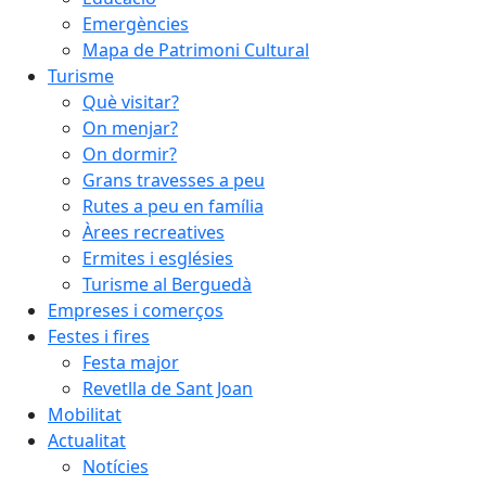
Emergències
Mapa de Patrimoni Cultural
Turisme
Què visitar?
On menjar?
On dormir?
Grans travesses a peu
Rutes a peu en família
Àrees recreatives
Ermites i esglésies
Turisme al Berguedà
Empreses i comerços
Festes i fires
Festa major
Revetlla de Sant Joan
Mobilitat
Actualitat
Notícies