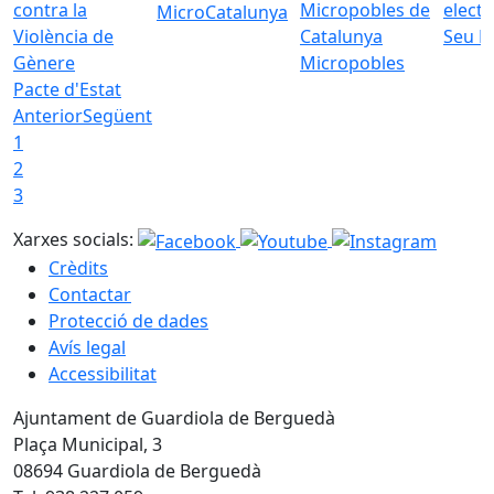
MicroCatalunya
Seu E
Micropobles
Pacte d'Estat
Anterior
Següent
1
2
3
Xarxes socials:
Crèdits
Contactar
Protecció de dades
Avís legal
Accessibilitat
Ajuntament de Guardiola de Berguedà
Plaça Municipal, 3
08694 Guardiola de Berguedà