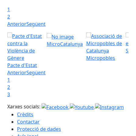
1
2
Anterior
Següent
MicroCatalunya
Seu 
Micropobles
Pacte d'Estat
Anterior
Següent
1
2
3
Xarxes socials:
Crèdits
Contactar
Protecció de dades