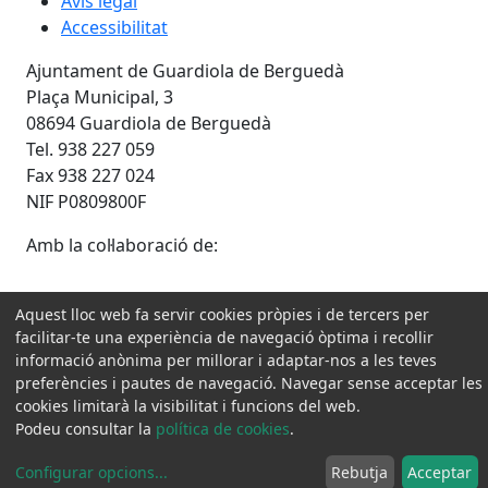
Avís legal
Accessibilitat
Ajuntament de Guardiola de Berguedà
Plaça Municipal, 3
08694 Guardiola de Berguedà
Tel. 938 227 059
Fax 938 227 024
NIF P0809800F
Amb la col·laboració de:
Aquest lloc web fa servir cookies pròpies i de tercers per
facilitar-te una experiència de navegació òptima i recollir
informació anònima per millorar i adaptar-nos a les teves
preferències i pautes de navegació. Navegar sense acceptar les
cookies limitarà la visibilitat i funcions del web.
Podeu consultar la
política de cookies
.
Configurar opcions
...
Rebutja
Acceptar