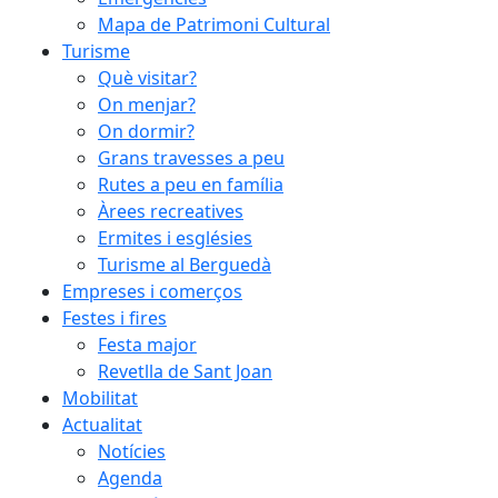
Mapa de Patrimoni Cultural
Turisme
Què visitar?
On menjar?
On dormir?
Grans travesses a peu
Rutes a peu en família
Àrees recreatives
Ermites i esglésies
Turisme al Berguedà
Empreses i comerços
Festes i fires
Festa major
Revetlla de Sant Joan
Mobilitat
Actualitat
Notícies
Agenda