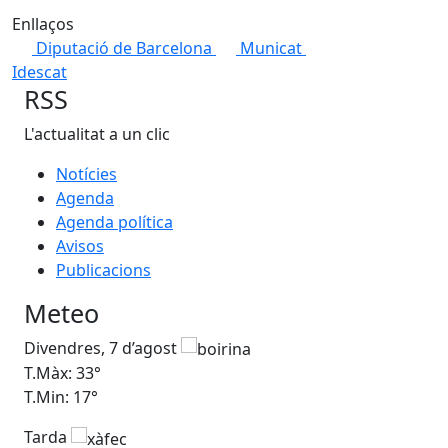
Enllaços
Diputació de Barcelona
Municat
Idescat
RSS
L'actualitat a un clic
Notícies
Agenda
Agenda política
Avisos
Publicacions
Meteo
Divendres, 7 d’agost
Dis
T.Màx: 33°
T.M
T.Min: 17°
T.M
Tarda
Ta