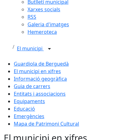
Butlletí municipal
Xarxes socials
RSS
Galeria d'imatges
Hemeroteca
El municipi
Guardiola de Berguedà
El municipi en xifres
Informació geogràfica
Guia de carrers
Entitats i associacions
Equipaments
Educació
Emergències
Mapa de Patrimoni Cultural
El municipi en xifres