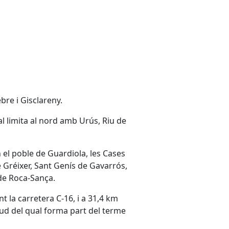
ebre i Gisclareny.
 limita al nord amb Urús, Riu de
 el poble de Guardiola, les Cases
e Gréixer, Sant Genís de Gavarrós,
 de Roca-Sança.
nt la carretera C-16, i a 31,4 km
sud del qual forma part del terme