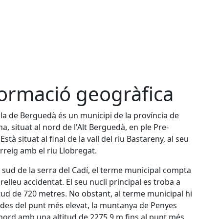
ormació geogràfica
la de Berguedà és un municipi de la província de
a, situat al nord de l'Alt Berguedà, en ple Pre-
Està situat al final de la vall del riu Bastareny, al seu
rreig amb el riu Llobregat.
l sud de la serra del Cadí, el terme municipal compta
elleu accidentat. El seu nucli principal es troba a
tud de 720 metres. No obstant, al terme municipal hi
des del punt més elevat, la muntanya de Penyes
 nord amb una altitud de 2275,9 m fins al punt més