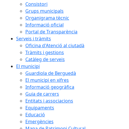
Consistori
Grups municipals
Organigrama tècnic
Informació oficial
Portal de Transparència
Serveis i tràmits
Oficina d'Atenció al ciutadà
Tràmits i gestions
Catàleg de serveis
El municipi
Guardiola de Berguedà
El municipi en xifres
Informació geogràfica
Guia de carrers
Entitats i associacions
Equipaments
Educació
Emergències
Mapa de Patrimoni Cultural