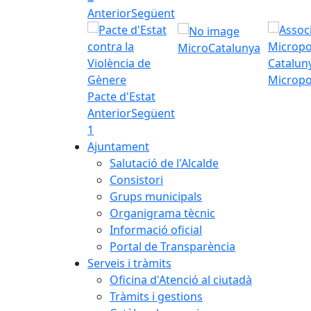
Anterior
Següent
MicroCatalunya
Micropo
Pacte d'Estat
Anterior
Següent
1
Ajuntament
Salutació de l'Alcalde
Consistori
Grups municipals
Organigrama tècnic
Informació oficial
Portal de Transparència
Serveis i tràmits
Oficina d'Atenció al ciutadà
Tràmits i gestions