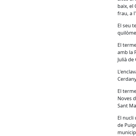
baix, el
frau, a 
El seu t
quilòmet
El terme
amb la P
Julià de
L'encla
Cerdanya
El terme
Noves de
Sant Mar
El nucli
de Puigc
municip