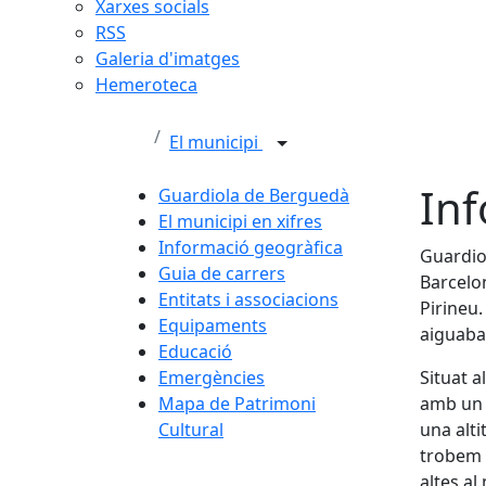
Xarxes socials
RSS
Galeria d'imatges
Hemeroteca
El municipi
Inf
Guardiola de Berguedà
El municipi en xifres
Informació geogràfica
Guardio
Guia de carrers
Barcelon
Entitats i associacions
Pirineu. 
Equipaments
aiguaba
Educació
Emergències
Situat a
Mapa de Patrimoni
amb un r
Cultural
una alti
trobem 
altes al