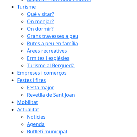
Turisme
Què visitar?
On menjar?
On dormir?
Grans travesses a peu
Rutes a peu en família
Àrees recreatives
Ermites i esglésies
Turisme al Berguedà
Empreses i comerços
Festes i fires
Festa major
Revetlla de Sant Joan
Mobilitat
Actualitat
Notícies
Agenda
Butlletí municipal