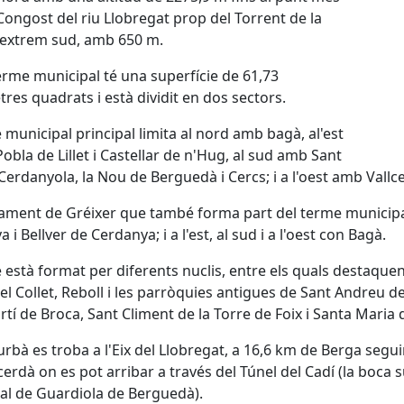
 Congost del riu Llobregat prop del Torrent de la
l'extrem sud, amb 650 m.
erme municipal té una superfície de 61,73
res quadrats i està dividit en dos sectors.
 municipal principal limita al nord amb bagà, al'est
obla de Lillet i Castellar de n'Hug, al sud amb Sant
 Cerdanyola, la Nou de Berguedà i Cercs; i a l'oest amb Vallc
vament de Gréixer que també forma part del terme municipal
 i Bellver de Cerdanya; i a l'est, al sud i a l'oest con Bagà.
 està format per diferents nuclis, entre els quals destaquen
l Collet, Reboll i les parròquies antigues de Sant Andreu d
tí de Broca, Sant Climent de la Torre de Foix i Santa Maria
 urbà es troba a l'Eix del Llobregat, a 16,6 km de Berga segui
erdà on es pot arribar a través del Túnel del Cadí (la boca 
al de Guardiola de Berguedà).