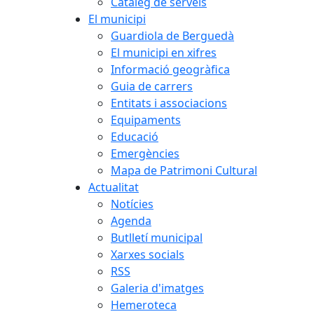
Catàleg de serveis
El municipi
Guardiola de Berguedà
El municipi en xifres
Informació geogràfica
Guia de carrers
Entitats i associacions
Equipaments
Educació
Emergències
Mapa de Patrimoni Cultural
Actualitat
Notícies
Agenda
Butlletí municipal
Xarxes socials
RSS
Galeria d'imatges
Hemeroteca