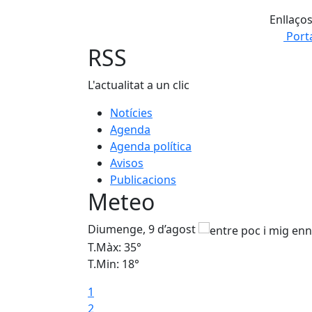
Enllaço
Port
RSS
L'actualitat a un clic
Notícies
Agenda
Agenda política
Avisos
Publicacions
Meteo
Diumenge, 9 d’agost
T.Màx: 35°
T.Min: 18°
1
2