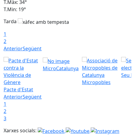
T.Màx: 34°
T
T.Min: 19°
T
Tarda
T
1
2
Anterior
Següent
MicroCatalunya
Seu E
Micropobles
Pacte d'Estat
Anterior
Següent
1
2
3
Xarxes socials: