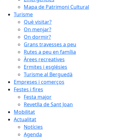
Mapa de Patrimoni Cultural
Turisme
Què visitar?
On menjar?
On dormir?
Grans travesses a peu
Rutes a peu en família
Àrees recreatives
Ermites i esglésies
Turisme al Berguedà
Empreses i comerços
Festes i fires
Festa major
Revetlla de Sant Joan
Mobilitat
Actualitat
Notícies
Agenda