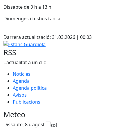
Dissabte de 9 h a 13 h
Diumenges i festius tancat
Facebook
Darrera actualització: 31.03.2026 | 00:03
Estanc Guardiola
RSS
L'actualitat a un clic
Notícies
Agenda
Agenda política
Avisos
Publicacions
Meteo
Dissabte, 8 d’agost
D