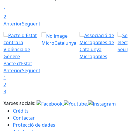
1
2
Anterior
Següent
MicroCatalunya
Seu E
Micropobles
Pacte d'Estat
Anterior
Següent
1
2
3
Xarxes socials:
Crèdits
Contactar
Protecció de dades