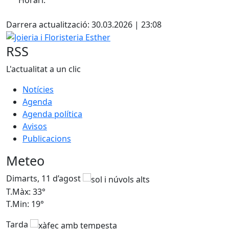
Facebook
Darrera actualització: 30.03.2026 | 23:08
Joieria i Floristeria Esther
RSS
L'actualitat a un clic
Notícies
Agenda
Agenda política
Avisos
Publicacions
Meteo
Dimarts, 11 d’agost
D
T.Màx: 33°
T
T.Min: 19°
T
Tarda
T