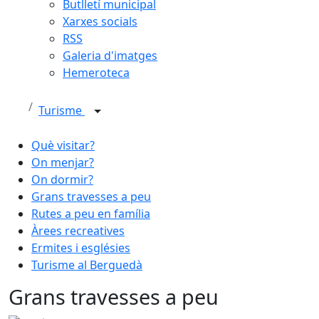
Butlletí municipal
Xarxes socials
RSS
Galeria d'imatges
Hemeroteca
Turisme
Què visitar?
On menjar?
On dormir?
Grans travesses a peu
Rutes a peu en família
Àrees recreatives
Ermites i esglésies
Turisme al Berguedà
Grans travesses a peu