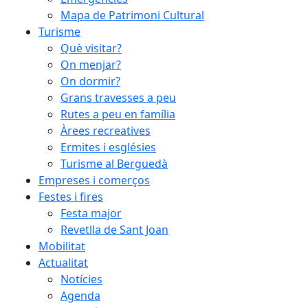
Mapa de Patrimoni Cultural
Turisme
Què visitar?
On menjar?
On dormir?
Grans travesses a peu
Rutes a peu en família
Àrees recreatives
Ermites i esglésies
Turisme al Berguedà
Empreses i comerços
Festes i fires
Festa major
Revetlla de Sant Joan
Mobilitat
Actualitat
Notícies
Agenda