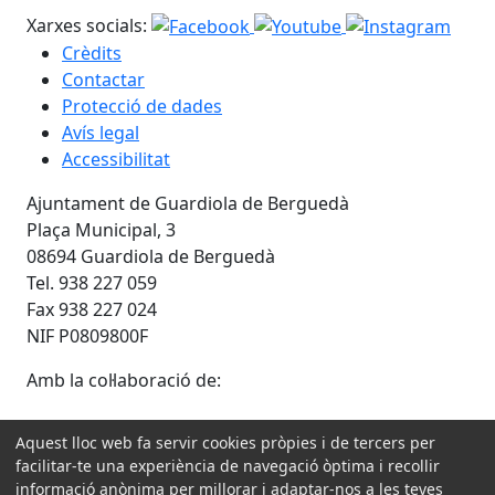
Xarxes socials:
Crèdits
Contactar
Protecció de dades
Avís legal
Accessibilitat
Ajuntament de Guardiola de Berguedà
Plaça Municipal, 3
08694 Guardiola de Berguedà
Tel. 938 227 059
Fax 938 227 024
NIF P0809800F
Amb la col·laboració de:
Aquest lloc web fa servir cookies pròpies i de tercers per
facilitar-te una experiència de navegació òptima i recollir
informació anònima per millorar i adaptar-nos a les teves