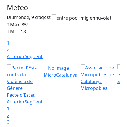
Meteo
Diumenge, 9 d’agost
Dil
T.Màx: 35°
T.M
T.Min: 18°
T.M
1
Ta
2
Anterior
Següent
MicroCatalunya
Seu 
Micropobles
Pacte d'Estat
Anterior
Següent
1
2
3