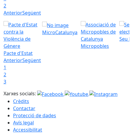
2
Anterior
Següent
MicroCatalunya
Seu E
Micropobles
Pacte d'Estat
Anterior
Següent
1
2
3
Xarxes socials:
Crèdits
Contactar
Protecció de dades
Avís legal
Accessibilitat