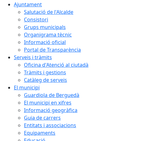
Ajuntament
Salutació de l'Alcalde
Consistori
Grups municipals
Organigrama tècnic
Informació oficial
Portal de Transparència
Serveis i tràmits
Oficina d'Atenció al ciutadà
Tràmits i gestions
Catàleg de serveis
El municipi
Guardiola de Berguedà
El municipi en xifres
Informació geogràfica
Guia de carrers
Entitats i associacions
Equipaments
Educació