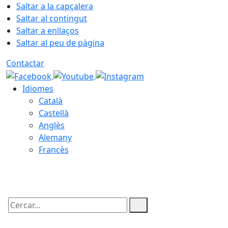
Saltar a la capçalera
Saltar al contingut
Saltar a enllaços
Saltar al peu de pàgina
Contactar
Idiomes
Català
Castellà
Anglès
Alemany
Francès
09.08.2026 | 13:09
Cercar: