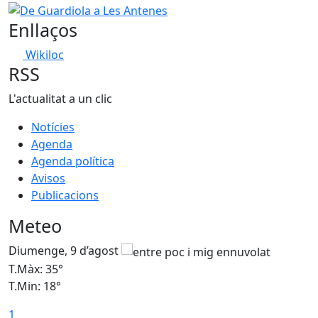
De Guardiola a Les Antenes
Enllaços
Wikiloc
RSS
L'actualitat a un clic
Notícies
Agenda
Agenda política
Avisos
Publicacions
Meteo
Diumenge, 9 d’agost
D
T.Màx: 35°
T
T.Min: 18°
T
1
T