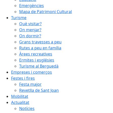
Emergències
Mapa de Patrimoni Cultural
Turisme
Què visitar?
On menjar?
On dormir?
Grans travesses a peu
Rutes a peu en família
Àrees recreatives
Ermites i esglésies
Turisme al Berguedà
Empreses i comerços
Festes i fires
Festa major
Revetlla de Sant Joan
Mobilitat
Actualitat
Notícies