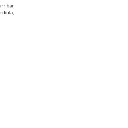
arribar
rdiola,
tributors