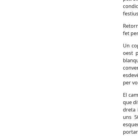
condic
festiu
Retorn
fet pe
Un co
oest 
blanqu
conve
esdevé
per vo
El cam
que dif
dreta 
uns 5
esquer
portar