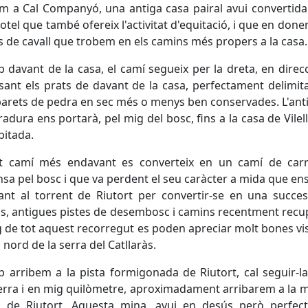
m a Cal Companyó, una antiga casa pairal avui convertid
hotel que també ofereix l'activitat d'equitació, i que en donen
s de cavall que trobem en els camins més propers a la casa.
 davant de la casa, el camí segueix per la dreta, en direcc
sant els prats de davant de la casa, perfectament delimit
arets de pedra en sec més o menys ben conservades. L'ant
radura ens portarà, pel mig del bosc, fins a la casa de Vilell
itada.
t camí més endavant es converteix en un camí de car
nsa pel bosc i que va perdent el seu caràcter a mida que e
nt al torrent de Riutort per convertir-se en una succe
ls, antigues pistes de desembosc i camins recentment recu
rg de tot aquest recorregut es poden apreciar molt bones vi
a nord de la serra del Catllaràs.
 arribem a la pista formigonada de Riutort, cal seguir-l
erra i en mig quilòmetre, aproximadament arribarem a la 
li de Riutort. Aquesta mina, avui en desús però perfec