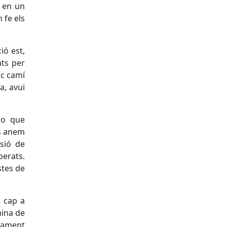
a en un
 fe els
ió est,
ats per
ic camí
a, avui
ro que
ns anem
ssió de
perats.
stes de
a cap a
mina de
tament