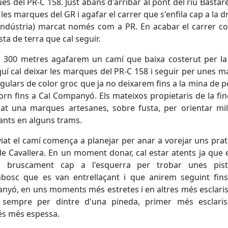
es del PR-C 158. Just abans d'arribar al pont del riu Bastare
 les marques del GR i agafar el carrer que s'enfila cap a la dr
Indústria) marcat només com a PR. En acabar el carrer c
sta de terra que cal seguir.
 300 metres agafarem un camí que baixa costerut per la 
quí cal deixar les marques del PR-C 158 i seguir per unes 
gulars de color groc que ja no deixarem fins a la mina de pet
orn fins a Cal Companyó. Els mateixos propietaris de la fi
cat una marques artesanes, sobre fusta, per orientar mil
nts en alguns trams.
iat el camí comença a planejar per anar a vorejar uns prat
de Cavallera. En un moment donar, cal estar atents ja que 
 bruscament cap a l'esquerra per trobar unes pis
bosc que es van entrellaçant i que anirem seguint fins
yó, en uns moments més estretes i en altres més esclari
sempre per dintre d'una pineda, primer més esclaris
és més espessa.