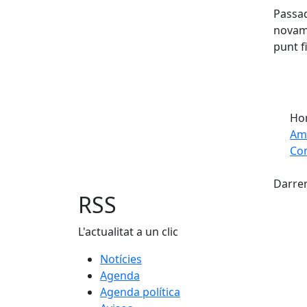
Passad
novame
punt fi
Hor
Am
Com
Fac
+
Darrer
−
RSS
L'actualitat a un clic
Notícies
Agenda
Agenda política