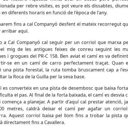
ionada per rebre visites, es pot veure els dissabtes, dium
s en diferents horaris en funció de l'època de l'any.
arem fins a cal Companyó desfent el mateix recorregut 
r arribar aquí.
p a Cal Companyó cal seguir per un corriol que marxa pe
pel mig de les antigues feixes de conreu seguint les m
es i grogues del PR-C 158. Ben aviat el camí es va definint
rtir-se en un camí de carro perfectament traçat. Quan e
 una pista forestal, la ruta tomba bruscament cap a l'e
ltar la Roca de la Guilla per la seva base.
í es converteix en una pista de desembosc que baixa fort
iculta el pas. Al final de la forta baixada, el camí es desvia c
i comença a planejar. A partir d'aquí cal prestar atenció, j
00 metres, caldrà deixar el camí per agafar un corrio
ra. Aquest corriol baixa pel llom fins a trobar la pista 
à directament fins a Cavallera.