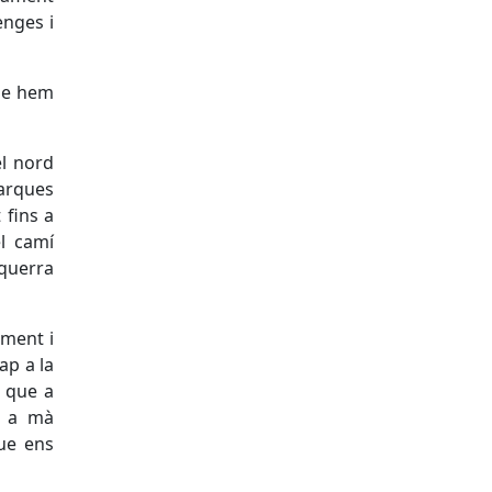
enges i
que hem
l nord
arques
 fins a
l camí
squerra
ament i
ap a la
a que a
l a mà
que ens