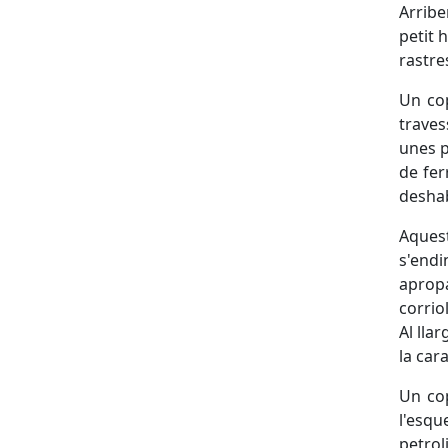
Arribe
petit 
rastre
Un cop
traves
unes p
de fer
deshab
Aques
s'endi
apropa
corrio
Al lla
la car
Un cop
l'esqu
petro