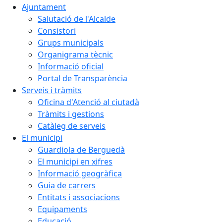
Ajuntament
Salutació de l'Alcalde
Consistori
Grups municipals
Organigrama tècnic
Informació oficial
Portal de Transparència
Serveis i tràmits
Oficina d'Atenció al ciutadà
Tràmits i gestions
Catàleg de serveis
El municipi
Guardiola de Berguedà
El municipi en xifres
Informació geogràfica
Guia de carrers
Entitats i associacions
Equipaments
Educació