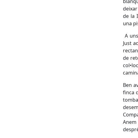
blanqu
deixar
de la 
una pi
A uns
Just a
rectan
de ret
col•lo
camina
Ben av
finca 
tomba
desem
Compan
Anem 
despr