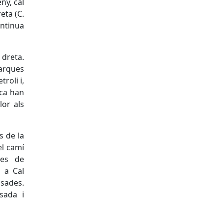
ny, cal
eta (C.
ontinua
dreta.
marques
roli i,
nca han
lor als
s de la
el camí
tes de
 a Cal
ssades.
sada i