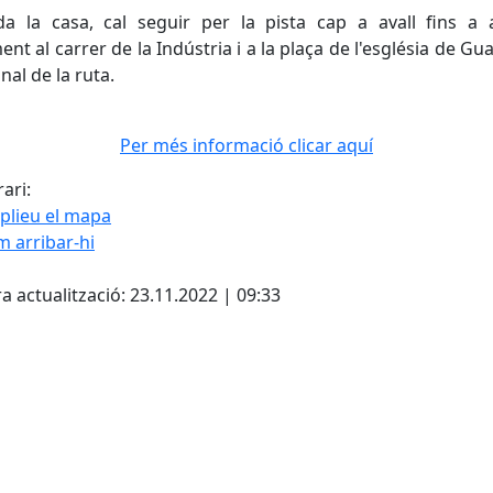
a la casa, cal seguir per la pista cap a avall fins a 
nt al carrer de la Indústria i a la plaça de l'església de Gua
nal de la ruta.
Per més informació clicar aquí
ari:
plieu el mapa
 arribar-hi
Leaflet
| ©
OpenStreetMap
con
ebook
a actualització: 23.11.2022 | 09:33