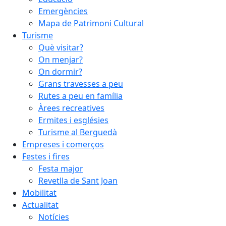
Emergències
Mapa de Patrimoni Cultural
Turisme
Què visitar?
On menjar?
On dormir?
Grans travesses a peu
Rutes a peu en família
Àrees recreatives
Ermites i esglésies
Turisme al Berguedà
Empreses i comerços
Festes i fires
Festa major
Revetlla de Sant Joan
Mobilitat
Actualitat
Notícies