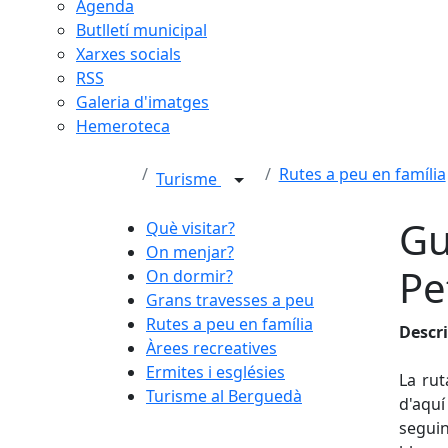
Agenda
Butlletí municipal
Xarxes socials
RSS
Galeria d'imatges
Hemeroteca
Rutes a peu en família
Turisme
Gu
Què visitar?
On menjar?
Pe
On dormir?
Grans travesses a peu
Rutes a peu en família
Descri
Àrees recreatives
Ermites i esglésies
La rut
Turisme al Berguedà
d'aquí
segui