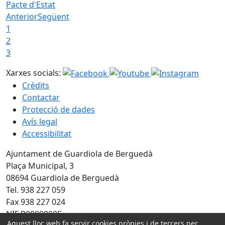
Pacte d'Estat
Anterior
Següent
1
2
3
Xarxes socials:
Crèdits
Contactar
Protecció de dades
Avís legal
Accessibilitat
Ajuntament de Guardiola de Berguedà
Plaça Municipal, 3
08694 Guardiola de Berguedà
Tel. 938 227 059
Fax 938 227 024
NIF P0809800F
Aquest lloc web fa servir cookies pròpies i de tercers per