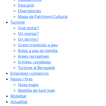
Educació
Emergències
Mapa de Patrimoni Cultural
Turisme
Què visitar?
On menjar?
On dormir?
Grans travesses a peu
Rutes a peu en família
Àrees recreatives
Ermites i esglésies
Turisme al Berguedà
Empreses i comerços
Festes i fires
Festa major
Revetlla de Sant Joan
Mobilitat
Actualitat