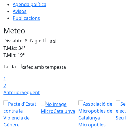
Agenda política
Avisos
Publicacions
Meteo
Dissabte, 8 d’agost
D
T.Màx: 34°
T
T.Min: 19°
T
Tarda
T
1
2
Anterior
Següent
MicroCatalunya
Seu E
Micropobles