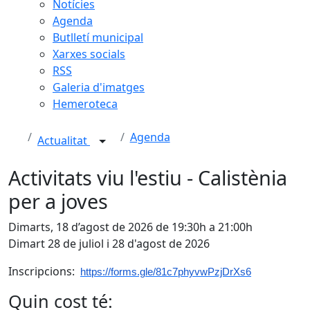
Notícies
Agenda
Butlletí municipal
Xarxes socials
RSS
Galeria d'imatges
Hemeroteca
Agenda
Actualitat
Activitats viu l'estiu - Calistènia
per a joves
Dimarts, 18 d’agost de 2026 de 19:30h a 21:00h
Dimart 28 de juliol i 28 d'agost de 2026
Inscripcions:
https://forms.gle/81c7phyvwPzjDrXs6
Quin cost té: