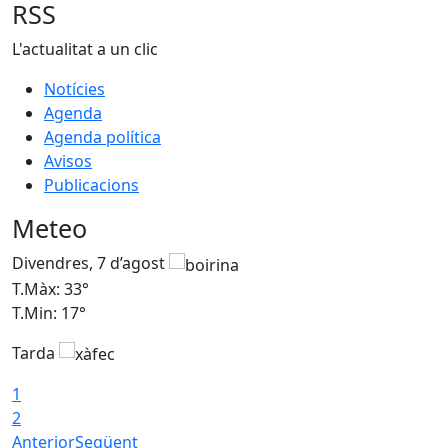
RSS
L'actualitat a un clic
Notícies
Agenda
Agenda política
Avisos
Publicacions
Meteo
Divendres, 7 d’agost
D
T.Màx: 33°
T
T.Min: 17°
T
Tarda
T
1
2
Anterior
Següent