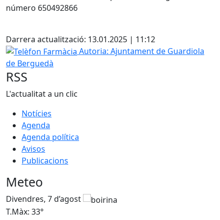
número 650492866
Facebook
Darrera actualització: 13.01.2025 | 11:12
Telèfon Farmàcia
Autoria: Ajuntament de Guardiola
de Berguedà
RSS
L'actualitat a un clic
Notícies
Agenda
Agenda política
Avisos
Publicacions
Meteo
Divendres, 7 d’agost
D
T.Màx: 33°
T