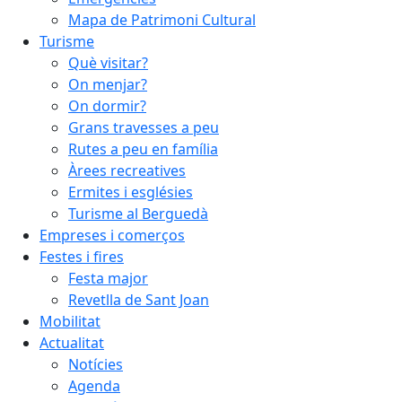
Mapa de Patrimoni Cultural
Turisme
Què visitar?
On menjar?
On dormir?
Grans travesses a peu
Rutes a peu en família
Àrees recreatives
Ermites i esglésies
Turisme al Berguedà
Empreses i comerços
Festes i fires
Festa major
Revetlla de Sant Joan
Mobilitat
Actualitat
Notícies
Agenda