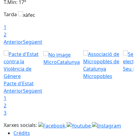
T.Min: 17°
T
Tarda
T
1
2
Anterior
Següent
MicroCatalunya
Seu E
Micropobles
Pacte d'Estat
Anterior
Següent
1
2
3
Xarxes socials:
Crèdits