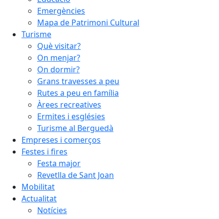
Emergències
Mapa de Patrimoni Cultural
Turisme
Què visitar?
On menjar?
On dormir?
Grans travesses a peu
Rutes a peu en família
Àrees recreatives
Ermites i esglésies
Turisme al Berguedà
Empreses i comerços
Festes i fires
Festa major
Revetlla de Sant Joan
Mobilitat
Actualitat
Notícies