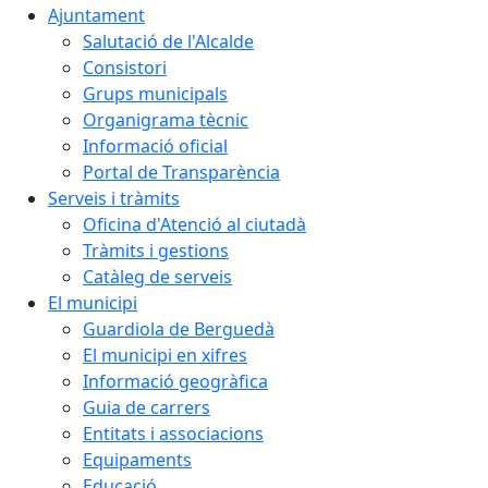
Ajuntament
Salutació de l'Alcalde
Consistori
Grups municipals
Organigrama tècnic
Informació oficial
Portal de Transparència
Serveis i tràmits
Oficina d'Atenció al ciutadà
Tràmits i gestions
Catàleg de serveis
El municipi
Guardiola de Berguedà
El municipi en xifres
Informació geogràfica
Guia de carrers
Entitats i associacions
Equipaments
Educació