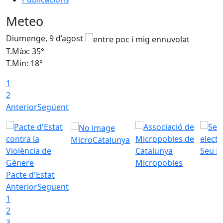
Meteo
Diumenge, 9 d’agost
D
T.Màx: 35°
T
T.Min: 18°
T
1
T
2
Anterior
Següent
MicroCatalunya
Seu E
Micropobles
Pacte d'Estat
Anterior
Següent
1
2
3