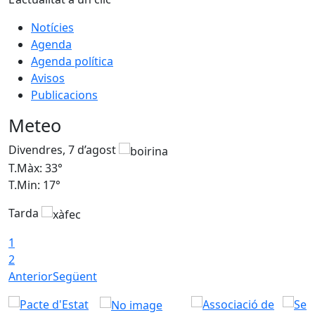
Notícies
Agenda
Agenda política
Avisos
Publicacions
Meteo
Divendres, 7 d’agost
D
T.Màx: 33°
T
T.Min: 17°
T
Tarda
T
1
2
Anterior
Següent