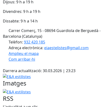
Dijous: 9 h a 19 h
Divendres: 9 h a 19 h
Dissabte: 9 h a 14 h
Carrer Comerç, 15 - 08694 Guardiola de Berguedà -
Barcelona (Catalunya)
Telèfon:
932 420 185
Adreça electrònica:
eiaestelistes@gmail.com
Amplieu el mapa
Com arribar-hi
Leaflet
| ©
OpenStreetMap
contributors
Facebook
+
Darrera actualització: 30.03.2026 | 23:23
−
E&A estilistes
Imatges
E&A estilistes
RSS
L'actualitat a un clic