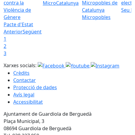
MicroCatalunya
Seu E
Micropobles
Pacte d'Estat
Anterior
Següent
1
2
3
Xarxes socials:
Crèdits
Contactar
Protecció de dades
Avís legal
Accessibilitat
Ajuntament de Guardiola de Berguedà
Plaça Municipal, 3
08694 Guardiola de Berguedà