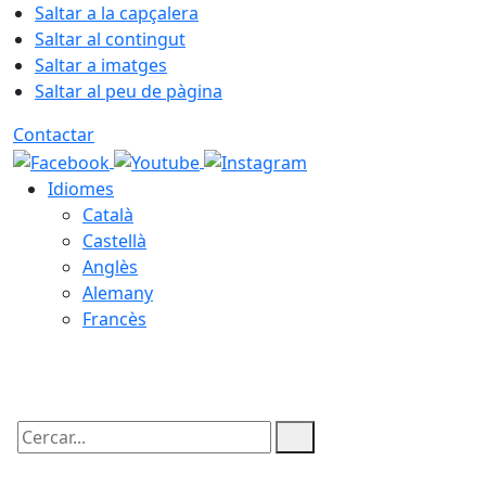
Saltar a la capçalera
Saltar al contingut
Saltar a imatges
Saltar al peu de pàgina
Contactar
Idiomes
Català
Castellà
Anglès
Alemany
Francès
07.08.2026 | 04:24
Cercar: