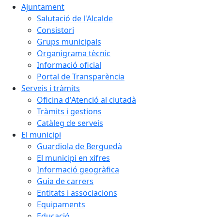
Ajuntament
Salutació de l'Alcalde
Consistori
Grups municipals
Organigrama tècnic
Informació oficial
Portal de Transparència
Serveis i tràmits
Oficina d'Atenció al ciutadà
Tràmits i gestions
Catàleg de serveis
El municipi
Guardiola de Berguedà
El municipi en xifres
Informació geogràfica
Guia de carrers
Entitats i associacions
Equipaments
Educació