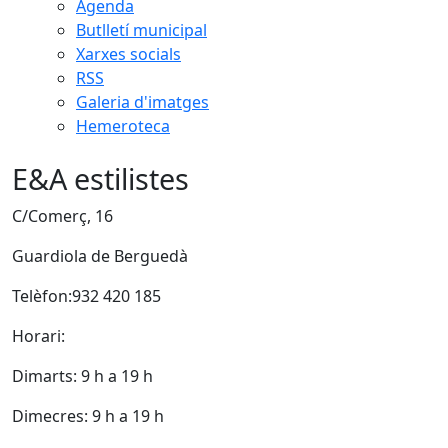
Agenda
Butlletí municipal
Xarxes socials
RSS
Galeria d'imatges
Hemeroteca
E&A estilistes
C/Comerç, 16
Guardiola de Berguedà
Telèfon:932 420 185
Horari:
Dimarts: 9 h a 19 h
Dimecres: 9 h a 19 h