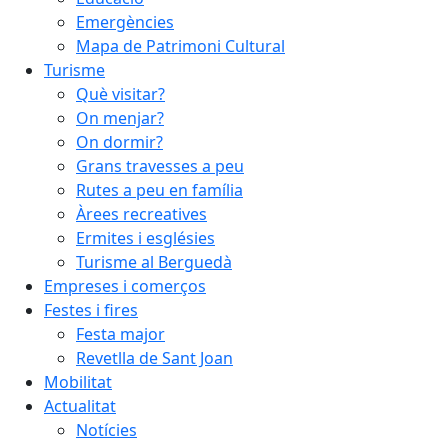
Emergències
Mapa de Patrimoni Cultural
Turisme
Què visitar?
On menjar?
On dormir?
Grans travesses a peu
Rutes a peu en família
Àrees recreatives
Ermites i esglésies
Turisme al Berguedà
Empreses i comerços
Festes i fires
Festa major
Revetlla de Sant Joan
Mobilitat
Actualitat
Notícies