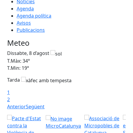
Notícies
Agenda
Agenda política
Avisos
Publicacions
Meteo
Dissabte, 8 d’agost
Di
T.Màx: 34°
T.M
T.Min: 19°
T.M
Tarda
Ta
1
2
Anterior
Següent
MicroCatalunya
Seu 