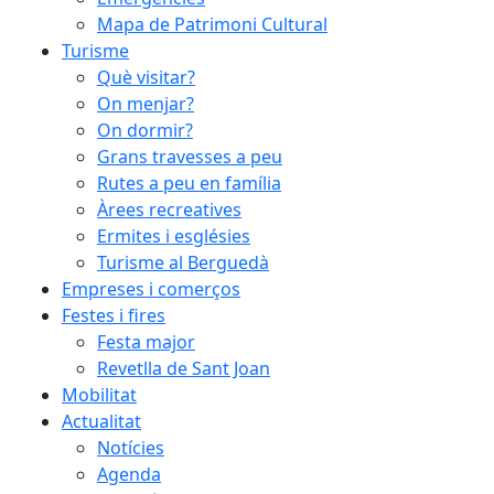
Mapa de Patrimoni Cultural
Turisme
Què visitar?
On menjar?
On dormir?
Grans travesses a peu
Rutes a peu en família
Àrees recreatives
Ermites i esglésies
Turisme al Berguedà
Empreses i comerços
Festes i fires
Festa major
Revetlla de Sant Joan
Mobilitat
Actualitat
Notícies
Agenda