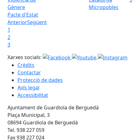
Micropobles
Pacte d'Estat
Anterior
Següent
1
2
3
Xarxes socials:
Crèdits
Contactar
Protecció de dades
Avís legal
Accessibilitat
Ajuntament de Guardiola de Berguedà
Plaça Municipal, 3
08694 Guardiola de Berguedà
Tel. 938 227 059
Fax 938 227 024