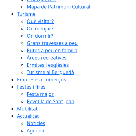
Mapa de Patrimoni Cultural
Turisme
Què visitar?
On menjar?
On dormir?
Grans travesses a peu
Rutes a peu en família
Àrees recreatives
Ermites i esglésies
Turisme al Berguedà
Empreses i comerços
Festes i fires
Festa major
Revetlla de Sant Joan
Mobilitat
Actualitat
Notícies
Agenda