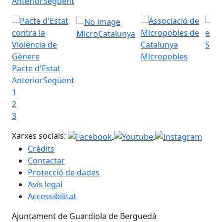
Anterior
Següent
MicroCatalunya
Seu 
Micropobles
Pacte d'Estat
Anterior
Següent
1
2
3
Xarxes socials:
Crèdits
Contactar
Protecció de dades
Avís legal
Accessibilitat
Ajuntament de Guardiola de Berguedà