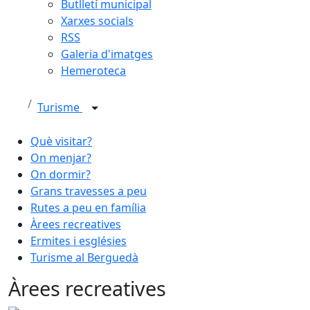
Butlletí municipal
Xarxes socials
RSS
Galeria d'imatges
Hemeroteca
Turisme
Què visitar?
On menjar?
On dormir?
Grans travesses a peu
Rutes a peu en família
Àrees recreatives
Ermites i esglésies
Turisme al Berguedà
Àrees recreatives