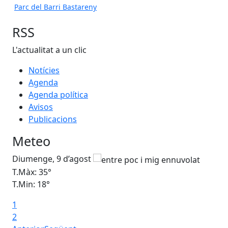
Parc del Barri Bastareny
RSS
L'actualitat a un clic
Notícies
Agenda
Agenda política
Avisos
Publicacions
Meteo
Diumenge, 9 d’agost
Dil
T.Màx: 35°
T.M
T.Min: 18°
T.M
1
Ta
2