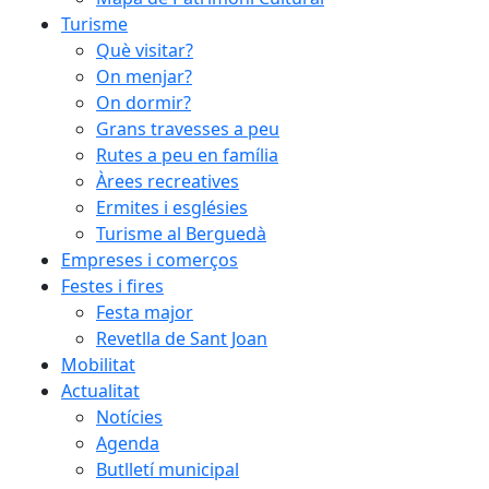
Turisme
Què visitar?
On menjar?
On dormir?
Grans travesses a peu
Rutes a peu en família
Àrees recreatives
Ermites i esglésies
Turisme al Berguedà
Empreses i comerços
Festes i fires
Festa major
Revetlla de Sant Joan
Mobilitat
Actualitat
Notícies
Agenda
Butlletí municipal