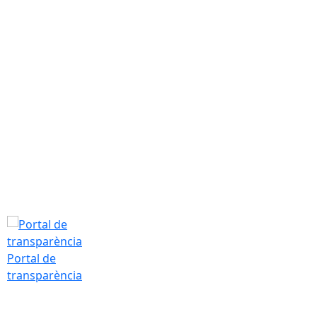
Dilluns, 10 d’ag
T.Màx: 35°
T.Min: 18°
Tarda
Portal de
transparència