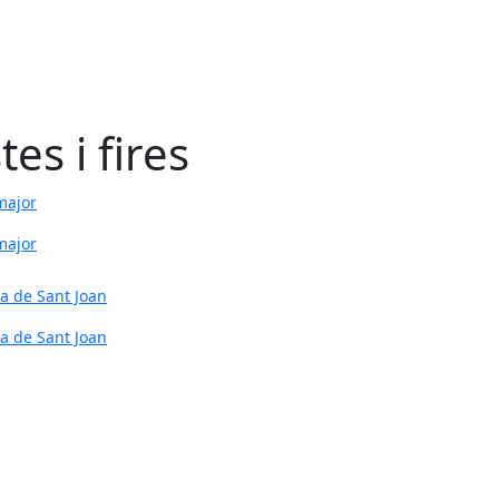
tes i fires
major
la de Sant Joan