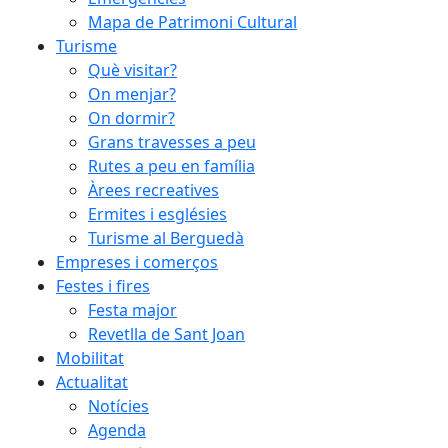
Mapa de Patrimoni Cultural
Turisme
Què visitar?
On menjar?
On dormir?
Grans travesses a peu
Rutes a peu en família
Àrees recreatives
Ermites i esglésies
Turisme al Berguedà
Empreses i comerços
Festes i fires
Festa major
Revetlla de Sant Joan
Mobilitat
Actualitat
Notícies
Agenda