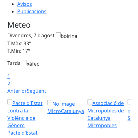
Avisos
Publicacions
Meteo
Divendres, 7 d’agost
Dis
T.Màx: 33°
T.M
T.Min: 17°
T.M
Tarda
Ta
1
2
Anterior
Següent
MicroCatalunya
Seu 
Micropobles
Pacte d'Estat