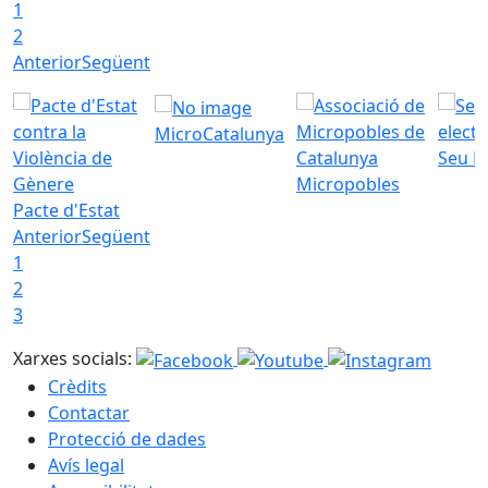
1
T
2
Anterior
Següent
MicroCatalunya
Seu E
Micropobles
Pacte d'Estat
Anterior
Següent
1
2
3
Xarxes socials:
Crèdits
Contactar
Protecció de dades
Avís legal