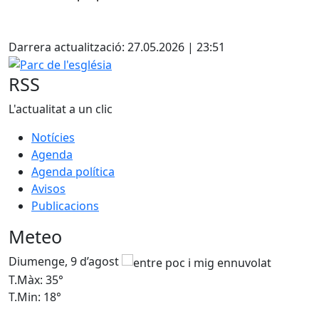
Facebook
Darrera actualització: 27.05.2026 | 23:51
Parc de l'església
RSS
L'actualitat a un clic
Notícies
Agenda
Agenda política
Avisos
Publicacions
Meteo
Diumenge, 9 d’agost
D
T.Màx: 35°
T
T.Min: 18°
T