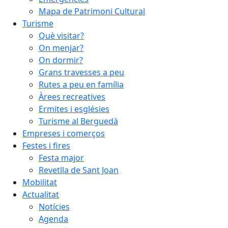
Mapa de Patrimoni Cultural
Turisme
Què visitar?
On menjar?
On dormir?
Grans travesses a peu
Rutes a peu en família
Àrees recreatives
Ermites i esglésies
Turisme al Berguedà
Empreses i comerços
Festes i fires
Festa major
Revetlla de Sant Joan
Mobilitat
Actualitat
Notícies
Agenda