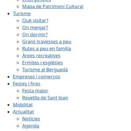
Mapa de Patrimoni Cultural
Turisme
Què visitar?
On menjar?
On dormir?
Grans travesses a peu
Rutes a peu en família
Àrees recreatives
Ermites i esglésies
Turisme al Berguedà
Empreses i comerços
Festes i fires
Festa major
Revetlla de Sant Joan
Mobilitat
Actualitat
Notícies
Agenda