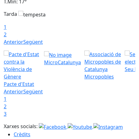
T.Min: 17°
T
Tarda
T
1
2
Anterior
Següent
MicroCatalunya
Seu E
Micropobles
Pacte d'Estat
Anterior
Següent
1
2
3
Xarxes socials:
Crèdits