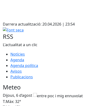
Facebook
Darrera actualització: 20.04.2026 | 23:54
Font seca
RSS
L'actualitat a un clic
Notícies
Agenda
Agenda política
Avisos
Publicacions
Meteo
Dijous, 6 d’agost
D
T.Màx: 32°
T