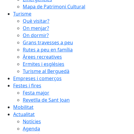
Mapa de Patrimoni Cultural
Turisme
Què visitar?
On menjar?
On dormir?
Grans travesses a peu
Rutes a peu en família
Àrees recreatives
Ermites i esglésies
Turisme al Berguedà
Empreses i comerços
Festes i fires
Festa major
Revetlla de Sant Joan
Mobilitat
Actualitat
Notícies
Agenda