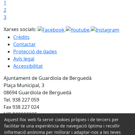
1
2
3
Xarxes socials:
Crèdits
Contactar
Protecció de dades
Avís legal
Accessibilitat
Ajuntament de Guardiola de Berguedà
Plaça Municipal, 3
08694 Guardiola de Berguedà
Tel. 938 227 059
Fax 938 227 024
NIF P0809800F
Aquest lloc web fa servir cookies pròpies i de tercers per
Amb la col·laboració de:
facilitar-te una experiència de navegació òptima i recollir
informació anònima per millorar i adaptar-nos a les teves