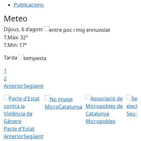
Publicacions
Meteo
Dijous, 6 d’agost
D
T.Màx: 32°
T
T.Min: 17°
T
Tarda
T
1
2
Anterior
Següent
MicroCatalunya
Seu E
Micropobles
Pacte d'Estat
Anterior
Següent