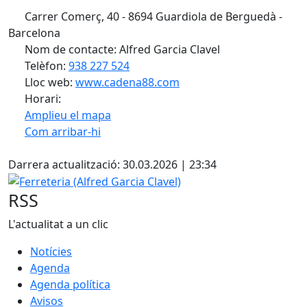
Carrer Comerç, 40 - 8694 Guardiola de Berguedà -
Barcelona
Nom de contacte: Alfred Garcia Clavel
Telèfon:
938 227 524
Lloc web:
www.cadena88.com
Horari:
Amplieu el mapa
Com arribar-hi
Leaflet
| ©
OpenStreetMap
contributors
Facebook
+
Darrera actualització: 30.03.2026 | 23:34
−
Ferreteria (Alfred Garcia Clavel)
RSS
L'actualitat a un clic
Notícies
Agenda
Agenda política
Avisos