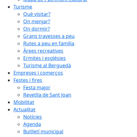
Turisme
Què visitar?
On menjar?
On dormir?
Grans travesses a peu
Rutes a peu en família
Àrees recreatives
Ermites i esglésies
Turisme al Berguedà
Empreses i comerços
Festes i fires
Festa major
Revetlla de Sant Joan
Mobilitat
Actualitat
Notícies
Agenda
Butlletí municipal