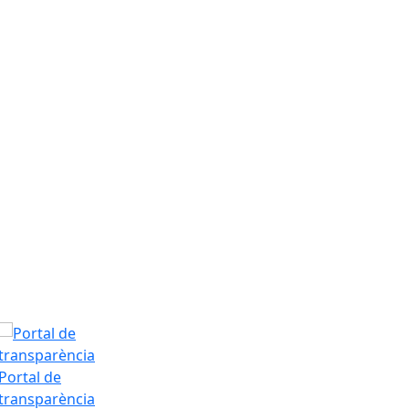
Dilluns, 10 d’a
T.Màx: 35°
T.Min: 18°
Tarda
Portal de
transparència