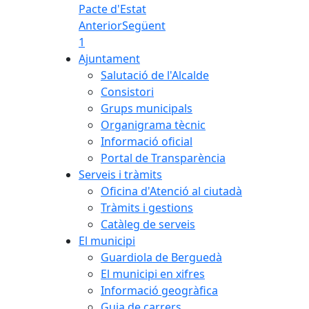
Pacte d'Estat
Anterior
Següent
1
Ajuntament
Salutació de l'Alcalde
Consistori
Grups municipals
Organigrama tècnic
Informació oficial
Portal de Transparència
Serveis i tràmits
Oficina d'Atenció al ciutadà
Tràmits i gestions
Catàleg de serveis
El municipi
Guardiola de Berguedà
El municipi en xifres
Informació geogràfica
Guia de carrers