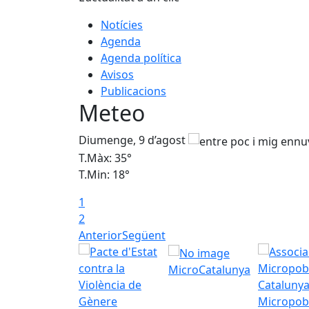
Notícies
Agenda
Agenda política
Avisos
Publicacions
Meteo
Diumenge, 9 d’agost
T.Màx: 35°
T.Min: 18°
1
2
Anterior
Següent
MicroCatalunya
Micropob