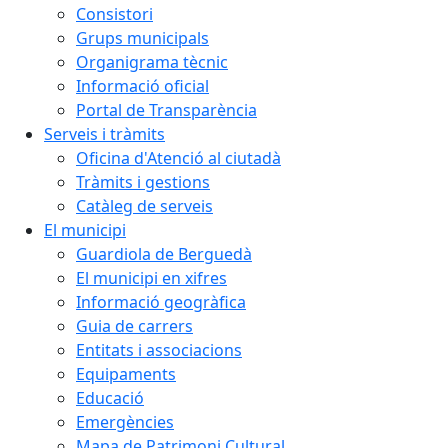
Consistori
Grups municipals
Organigrama tècnic
Informació oficial
Portal de Transparència
Serveis i tràmits
Oficina d'Atenció al ciutadà
Tràmits i gestions
Catàleg de serveis
El municipi
Guardiola de Berguedà
El municipi en xifres
Informació geogràfica
Guia de carrers
Entitats i associacions
Equipaments
Educació
Emergències
Mapa de Patrimoni Cultural