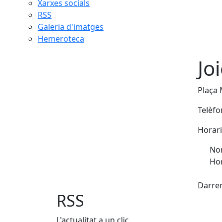
Xarxes socials
RSS
Galeria d'imatges
Hemeroteca
Jo
Plaça 
Telèfo
Horari
Nom
Hor
Fac
Darrer
RSS
L'actualitat a un clic