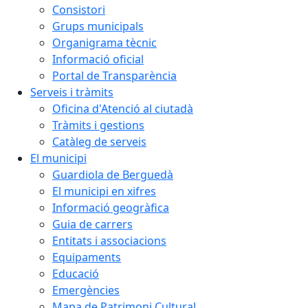
Consistori
Grups municipals
Organigrama tècnic
Informació oficial
Portal de Transparència
Serveis i tràmits
Oficina d'Atenció al ciutadà
Tràmits i gestions
Catàleg de serveis
El municipi
Guardiola de Berguedà
El municipi en xifres
Informació geogràfica
Guia de carrers
Entitats i associacions
Equipaments
Educació
Emergències
Mapa de Patrimoni Cultural