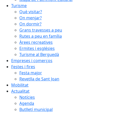
Turisme
Què visitar?
On menjar?
On dormir?
Grans travesses a peu
Rutes a peu en família
Àrees recreatives
Ermites i esglésies
Turisme al Berguedà
Empreses i comerços
Festes i fires
Festa major
Revetlla de Sant Joan
Mobilitat
Actualitat
Notícies
Agenda
Butlletí municipal