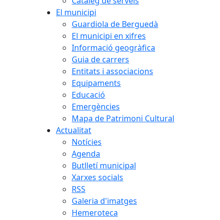
Catàleg de serveis
El municipi
Guardiola de Berguedà
El municipi en xifres
Informació geogràfica
Guia de carrers
Entitats i associacions
Equipaments
Educació
Emergències
Mapa de Patrimoni Cultural
Actualitat
Notícies
Agenda
Butlletí municipal
Xarxes socials
RSS
Galeria d'imatges
Hemeroteca