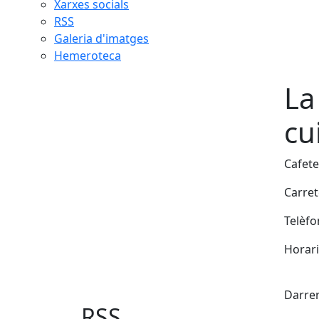
Xarxes socials
RSS
Galeria d'imatges
Hemeroteca
La
cu
Cafete
Carret
Telèfo
Horari
Fac
Darrer
RSS