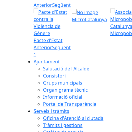
Anterior
Següent
MicroCatalunya
Micropob
Pacte d'Estat
Anterior
Següent
1
Ajuntament
Salutació de l'Alcalde
Consistori
Grups municipals
Organigrama tècnic
Informació oficial
Portal de Transparència
Serveis i tràmits
Oficina d'Atenció al ciutadà
Tràmits i gestions