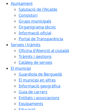
Ajuntament
Salutació de l'Alcalde
Consistori
Grups municipals
Organigrama tècnic
Informació oficial
Portal de Transparència
Serveis i tràmits
Oficina d'Atenció al ciutadà
Tràmits i gestions
Catàleg de serveis
El municipi
Guardiola de Berguedà
El municipi en xifres
Informació geogràfica
Guia de carrers
Entitats i associacions
Equipaments
Educació