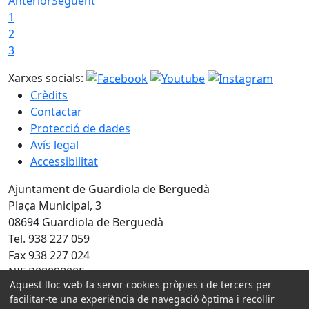
Anterior
Següent
1
2
3
Xarxes socials:
Crèdits
Contactar
Protecció de dades
Avís legal
Accessibilitat
Ajuntament de Guardiola de Berguedà
Plaça Municipal, 3
08694 Guardiola de Berguedà
Tel. 938 227 059
Fax 938 227 024
NIF P0809800F
Aquest lloc web fa servir cookies pròpies i de tercers per
Amb la col·laboració de:
facilitar-te una experiència de navegació òptima i recollir