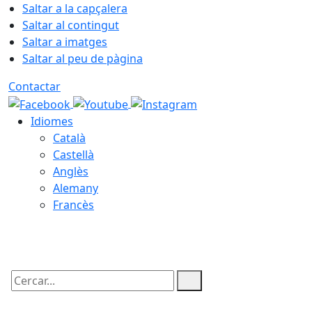
Saltar a la capçalera
Saltar al contingut
Saltar a imatges
Saltar al peu de pàgina
Contactar
Idiomes
Català
Castellà
Anglès
Alemany
Francès
06.08.2026 | 14:07
Cercar: