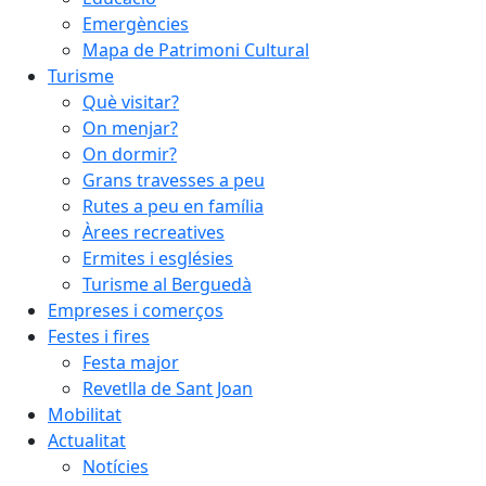
Emergències
Mapa de Patrimoni Cultural
Turisme
Què visitar?
On menjar?
On dormir?
Grans travesses a peu
Rutes a peu en família
Àrees recreatives
Ermites i esglésies
Turisme al Berguedà
Empreses i comerços
Festes i fires
Festa major
Revetlla de Sant Joan
Mobilitat
Actualitat
Notícies