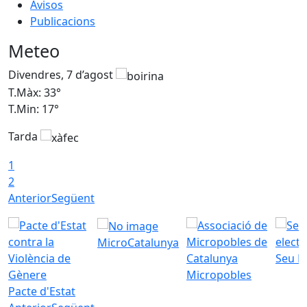
Avisos
Publicacions
Meteo
Divendres, 7 d’agost
D
T.Màx: 33°
T
T.Min: 17°
T
Tarda
T
1
2
Anterior
Següent
MicroCatalunya
Seu E
Micropobles
Pacte d'Estat