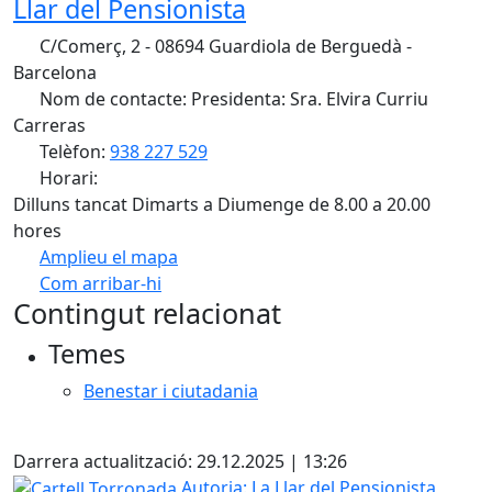
Llar del Pensionista
C/Comerç, 2 - 08694 Guardiola de Berguedà -
Barcelona
Nom de contacte: Presidenta: Sra. Elvira Curriu
Carreras
Telèfon:
938 227 529
Horari:
Dilluns tancat Dimarts a Diumenge de 8.00 a 20.00
hores
Amplieu el mapa
Com arribar-hi
Leaflet
| ©
OpenStreetMap
contributors
Contingut relacionat
+
Temes
−
Benestar i ciutadania
Facebook
Darrera actualització: 29.12.2025 | 13:26
Cartell Torronada
Autoria: La Llar del Pensionista