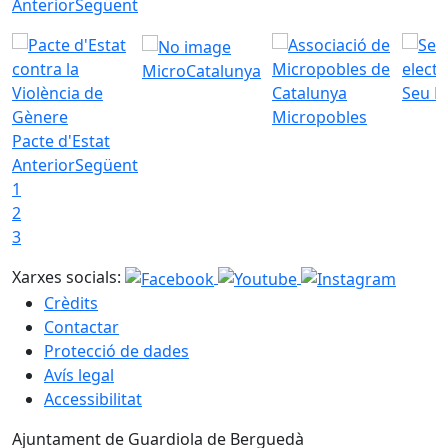
Anterior
Següent
MicroCatalunya
Seu E
Micropobles
Pacte d'Estat
Anterior
Següent
1
2
3
Xarxes socials:
Crèdits
Contactar
Protecció de dades
Avís legal
Accessibilitat
Ajuntament de Guardiola de Berguedà