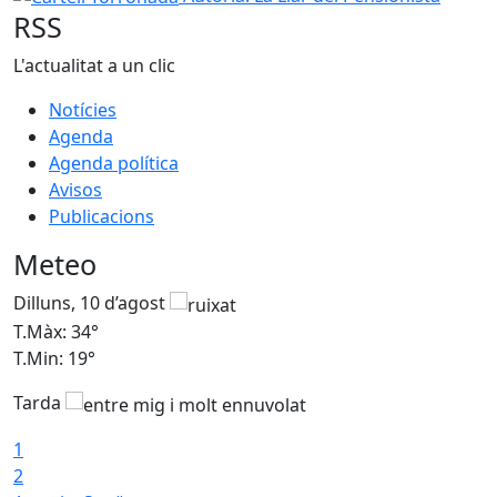
RSS
L'actualitat a un clic
Notícies
Agenda
Agenda política
Avisos
Publicacions
Meteo
Dilluns, 10 d’agost
D
T.Màx: 34°
T
T.Min: 19°
T
Tarda
T
1
2