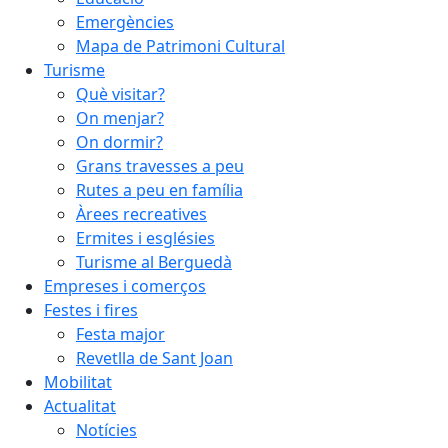
Emergències
Mapa de Patrimoni Cultural
Turisme
Què visitar?
On menjar?
On dormir?
Grans travesses a peu
Rutes a peu en família
Àrees recreatives
Ermites i esglésies
Turisme al Berguedà
Empreses i comerços
Festes i fires
Festa major
Revetlla de Sant Joan
Mobilitat
Actualitat
Notícies