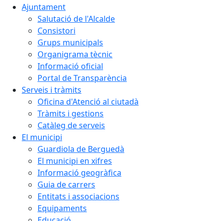
Ajuntament
Salutació de l'Alcalde
Consistori
Grups municipals
Organigrama tècnic
Informació oficial
Portal de Transparència
Serveis i tràmits
Oficina d'Atenció al ciutadà
Tràmits i gestions
Catàleg de serveis
El municipi
Guardiola de Berguedà
El municipi en xifres
Informació geogràfica
Guia de carrers
Entitats i associacions
Equipaments
Educació