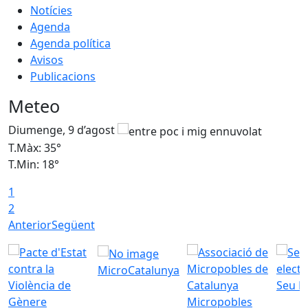
Notícies
Agenda
Agenda política
Avisos
Publicacions
Meteo
Diumenge, 9 d’agost
D
T.Màx: 35°
T
T.Min: 18°
T
1
T
2
Anterior
Següent
MicroCatalunya
Seu E
Micropobles