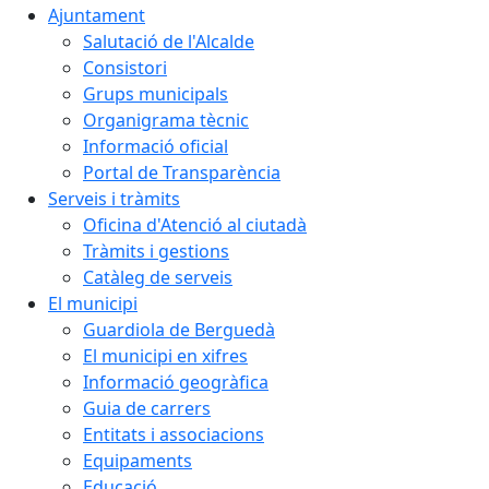
Ajuntament
Salutació de l'Alcalde
Consistori
Grups municipals
Organigrama tècnic
Informació oficial
Portal de Transparència
Serveis i tràmits
Oficina d'Atenció al ciutadà
Tràmits i gestions
Catàleg de serveis
El municipi
Guardiola de Berguedà
El municipi en xifres
Informació geogràfica
Guia de carrers
Entitats i associacions
Equipaments
Educació