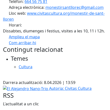
Telèfon:
664 56 75 81
Adreça electrònica:
monestirsantllorec@gmail.com
Lloc web:
www.civitascultura.org/monestir-de-sant-
lloren
Horari:
Dissabtes, diumenges i festius, visites a les 10, 11 i 12h.
Amplieu el mapa
Com arribar-hi
Leaflet
| ©
OpenStreetMap
contributors
Contingut relacionat
+
Temes
−
Cultura
Facebook
Darrera actualització: 8.04.2026 | 13:59
El Alejandro Nano-Trio
Autoria: Civitas Cultura
RSS
L'actualitat a un clic