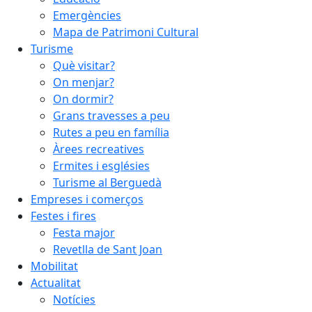
Emergències
Mapa de Patrimoni Cultural
Turisme
Què visitar?
On menjar?
On dormir?
Grans travesses a peu
Rutes a peu en família
Àrees recreatives
Ermites i esglésies
Turisme al Berguedà
Empreses i comerços
Festes i fires
Festa major
Revetlla de Sant Joan
Mobilitat
Actualitat
Notícies