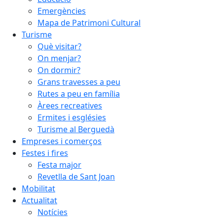
Emergències
Mapa de Patrimoni Cultural
Turisme
Què visitar?
On menjar?
On dormir?
Grans travesses a peu
Rutes a peu en família
Àrees recreatives
Ermites i esglésies
Turisme al Berguedà
Empreses i comerços
Festes i fires
Festa major
Revetlla de Sant Joan
Mobilitat
Actualitat
Notícies