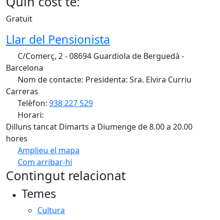
Quin cost té:
Gratuït
Llar del Pensionista
C/Comerç, 2 - 08694 Guardiola de Berguedà -
Barcelona
Nom de contacte: Presidenta: Sra. Elvira Curriu
Carreras
Telèfon:
938 227 529
Horari:
Dilluns tancat Dimarts a Diumenge de 8.00 a 20.00
hores
Amplieu el mapa
Com arribar-hi
Leaflet
| ©
OpenStreetMap
contributors
Contingut relacionat
+
Temes
−
Cultura