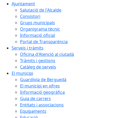
Ajuntament
Salutació de l'Alcalde
Consistori
Grups municipals
Organigrama tècnic
Informació oficial
Portal de Transparència
Serveis i tràmits
Oficina d'Atenció al ciutadà
Tràmits i gestions
Catàleg de serveis
El municipi
Guardiola de Berguedà
El municipi en xifres
Informació geogràfica
Guia de carrers
Entitats i associacions
Equipaments
Educació