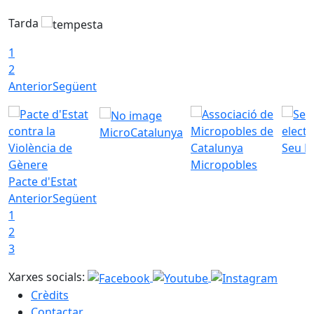
Tarda
T
1
2
Anterior
Següent
MicroCatalunya
Seu E
Micropobles
Pacte d'Estat
Anterior
Següent
1
2
3
Xarxes socials:
Crèdits
Contactar