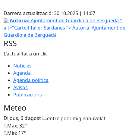
Facebook
Darrera actualització: 30.10.2025 | 11:07
Cartell Taller Sardanes
Autoria:
Ajuntament de Guardiola de Berguedà "
alt="Cartell Taller Sardanes ">
Autoria: Ajuntament de
Guardiola de Berguedà
RSS
L'actualitat a un clic
Notícies
Agenda
Agenda política
Avisos
Publicacions
Meteo
Dijous, 6 d’agost
D
T.Màx: 32°
T
T.Min: 17°
T