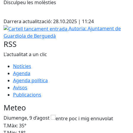
Disculpeu les molèsties
Facebook
Darrera actualització: 28.10.2025 | 11:24
Cartell tancament entrada
Autoria: Ajuntament de
Guardiola de Berguedà
RSS
L'actualitat a un clic
Notícies
Agenda
Agenda política
Avisos
Publicacions
Meteo
Diumenge, 9 d’agost
D
T.Màx: 35°
T
T.Min: 18°
T