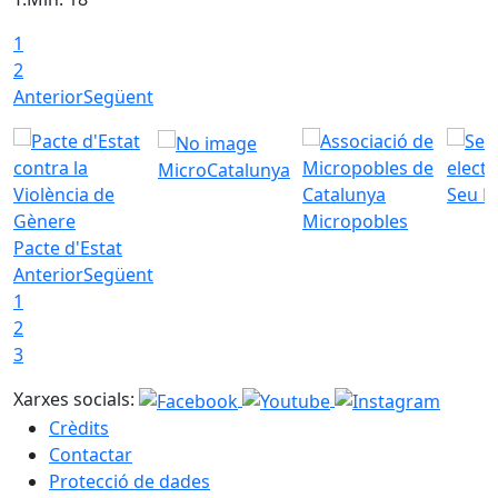
1
T
2
Anterior
Següent
MicroCatalunya
Seu E
Micropobles
Pacte d'Estat
Anterior
Següent
1
2
3
Xarxes socials:
Crèdits
Contactar
Protecció de dades