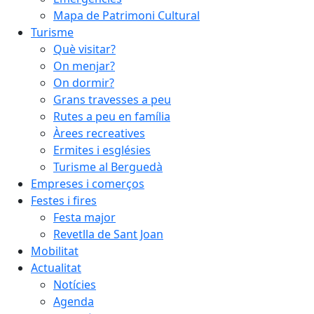
Mapa de Patrimoni Cultural
Turisme
Què visitar?
On menjar?
On dormir?
Grans travesses a peu
Rutes a peu en família
Àrees recreatives
Ermites i esglésies
Turisme al Berguedà
Empreses i comerços
Festes i fires
Festa major
Revetlla de Sant Joan
Mobilitat
Actualitat
Notícies
Agenda