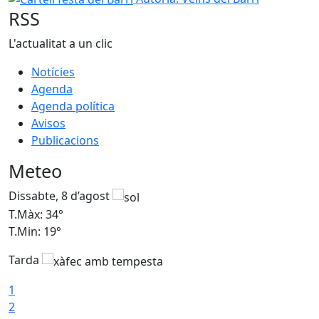
RSS
L'actualitat a un clic
Notícies
Agenda
Agenda política
Avisos
Publicacions
Meteo
Dissabte, 8 d’agost
D
T.Màx: 34°
T
T.Min: 19°
T
Tarda
T
1
2