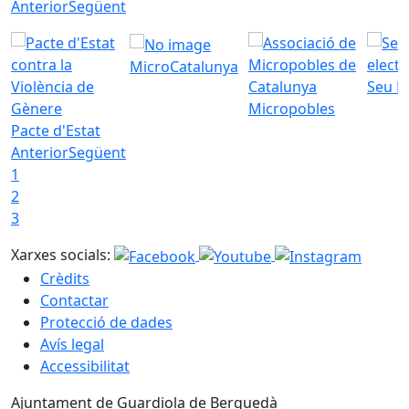
Anterior
Següent
MicroCatalunya
Seu E
Micropobles
Pacte d'Estat
Anterior
Següent
1
2
3
Xarxes socials:
Crèdits
Contactar
Protecció de dades
Avís legal
Accessibilitat
Ajuntament de Guardiola de Berguedà