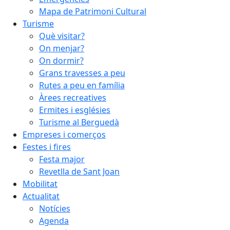
Mapa de Patrimoni Cultural
Turisme
Què visitar?
On menjar?
On dormir?
Grans travesses a peu
Rutes a peu en família
Àrees recreatives
Ermites i esglésies
Turisme al Berguedà
Empreses i comerços
Festes i fires
Festa major
Revetlla de Sant Joan
Mobilitat
Actualitat
Notícies
Agenda