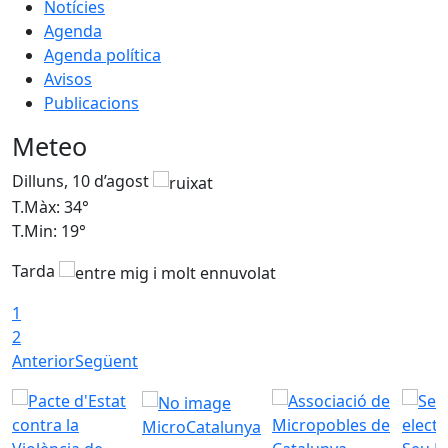
Notícies
Agenda
Agenda política
Avisos
Publicacions
Meteo
Dilluns, 10 d’agost
D
T.Màx: 34°
T
T.Min: 19°
T
Tarda
T
1
2
Anterior
Següent
MicroCatalunya