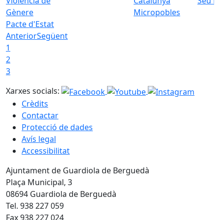
Seu E
Micropobles
Pacte d'Estat
Anterior
Següent
1
2
3
Xarxes socials:
Crèdits
Contactar
Protecció de dades
Avís legal
Accessibilitat
Ajuntament de Guardiola de Berguedà
Plaça Municipal, 3
08694 Guardiola de Berguedà
Tel. 938 227 059
Fax 938 227 024