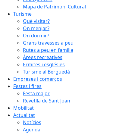
Mapa de Patrimoni Cultural
Turisme
Què visitar?
On menjar?
On dormir?
Grans travesses a peu
Rutes a peu en família
Àrees recreatives
Ermites i esglésies
Turisme al Berguedà
Empreses i comerços
Festes i fires
Festa major
Revetlla de Sant Joan
Mobilitat
Actualitat
Notícies
Agenda