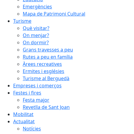
Emergències
Mapa de Patrimoni Cultural
Turisme
Què visitar?
On menjar?
On dormir?
Grans travesses a peu
Rutes a peu en família
Àrees recreatives
Ermites i esglésies
Turisme al Berguedà
Empreses i comerços
Festes i fires
Festa major
Revetlla de Sant Joan
Mobilitat
Actualitat
Notícies