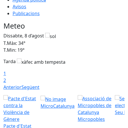
Avisos
Publicacions
Meteo
Dissabte, 8 d’agost
D
T.Màx: 34°
T
T.Min: 19°
T
Tarda
T
1
2
Anterior
Següent
MicroCatalunya
Seu E
Micropobles
Pacte d'Estat