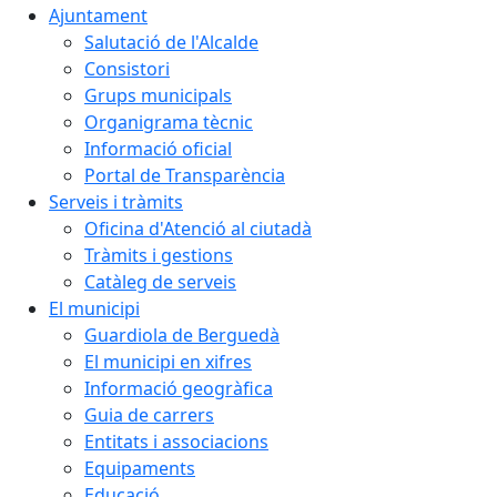
Ajuntament
Salutació de l'Alcalde
Consistori
Grups municipals
Organigrama tècnic
Informació oficial
Portal de Transparència
Serveis i tràmits
Oficina d'Atenció al ciutadà
Tràmits i gestions
Catàleg de serveis
El municipi
Guardiola de Berguedà
El municipi en xifres
Informació geogràfica
Guia de carrers
Entitats i associacions
Equipaments
Educació