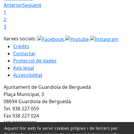
Anterior
Següent
1
2
3
Xarxes socials:
Crèdits
Contactar
Protecció de dades
Avís legal
Accessibilitat
Ajuntament de Guardiola de Berguedà
Plaça Municipal, 3
08694 Guardiola de Berguedà
Tel. 938 227 059
Fax 938 227 024
NIF P0809800F
Aquest lloc web fa servir cookies pròpies i de tercers per