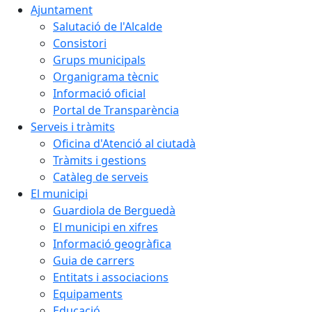
Ajuntament
Salutació de l'Alcalde
Consistori
Grups municipals
Organigrama tècnic
Informació oficial
Portal de Transparència
Serveis i tràmits
Oficina d'Atenció al ciutadà
Tràmits i gestions
Catàleg de serveis
El municipi
Guardiola de Berguedà
El municipi en xifres
Informació geogràfica
Guia de carrers
Entitats i associacions
Equipaments
Educació