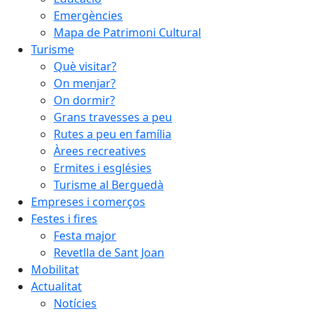
Emergències
Mapa de Patrimoni Cultural
Turisme
Què visitar?
On menjar?
On dormir?
Grans travesses a peu
Rutes a peu en família
Àrees recreatives
Ermites i esglésies
Turisme al Berguedà
Empreses i comerços
Festes i fires
Festa major
Revetlla de Sant Joan
Mobilitat
Actualitat
Notícies