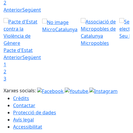
2
Anterior
Següent
MicroCatalunya
Seu E
Micropobles
Pacte d'Estat
Anterior
Següent
1
2
3
Xarxes socials:
Crèdits
Contactar
Protecció de dades
Avís legal
Accessibilitat