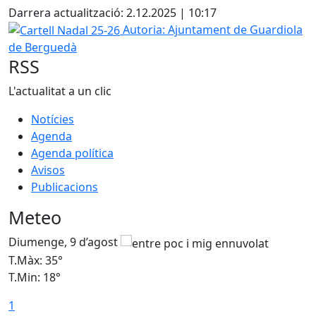
Darrera actualització: 2.12.2025 | 10:17
Cartell Nadal 25-26
Autoria: Ajuntament de Guardiola
de Berguedà
RSS
L'actualitat a un clic
Notícies
Agenda
Agenda política
Avisos
Publicacions
Meteo
Diumenge, 9 d’agost
D
T.Màx: 35°
T
T.Min: 18°
T
1
T