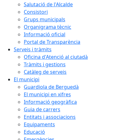
Salutació de l'Alcalde
Consistori
Grups municipals
Organigrama tècnic
Informació oficial
Portal de Transparència
Serveis i tràmits
Oficina d'Atenció al ciutadà
Tràmits i gestions
Catàleg de serveis
El municipi
Guardiola de Berguedà
El municipi en xifres
Informació geogràfica
Guia de carrers
Entitats i associacions
Equipaments
Educació
Emergències