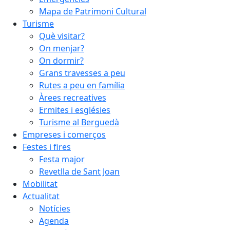
Mapa de Patrimoni Cultural
Turisme
Què visitar?
On menjar?
On dormir?
Grans travesses a peu
Rutes a peu en família
Àrees recreatives
Ermites i esglésies
Turisme al Berguedà
Empreses i comerços
Festes i fires
Festa major
Revetlla de Sant Joan
Mobilitat
Actualitat
Notícies
Agenda