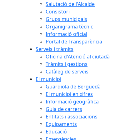
Salutació de l'Alcalde
Consistori
Grups municipals
Organigrama tècnic
Informació oficial
Portal de Transparència
Serveis i tràmits
Oficina d'Atenció al ciutadà
Tràmits i gestions
Catàleg de serveis
El municipi
Guardiola de Berguedà
El municipi en xifres
Informació geogràfica
Guia de carrers
Entitats i associacions
Equipaments
Educació
Emergències