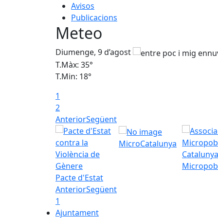
Avisos
Publicacions
Meteo
Diumenge, 9 d’agost
T.Màx: 35°
T.Min: 18°
1
2
Anterior
Següent
MicroCatalunya
Micropob
Pacte d'Estat
Anterior
Següent
1
Ajuntament