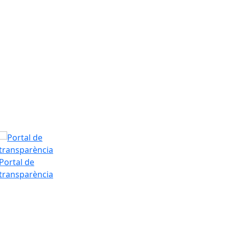
Dilluns, 10 d’a
T.Màx: 35°
T.Min: 18°
Tarda
Portal de
transparència