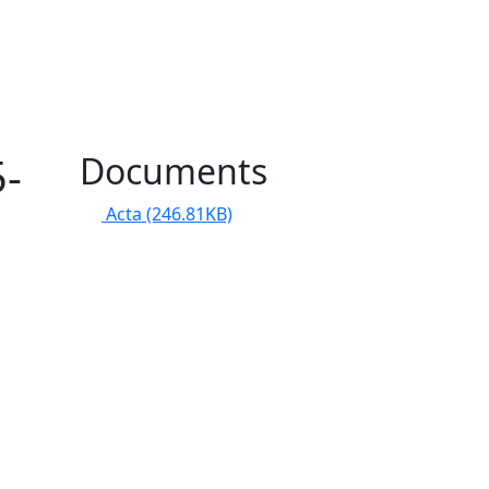
5-
Documents
Acta
(246.81KB)