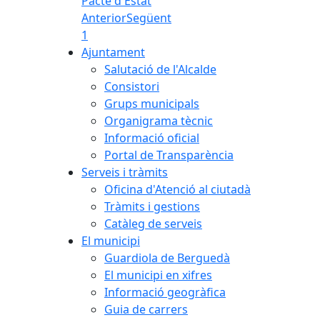
Pacte d'Estat
Anterior
Següent
1
Ajuntament
Salutació de l'Alcalde
Consistori
Grups municipals
Organigrama tècnic
Informació oficial
Portal de Transparència
Serveis i tràmits
Oficina d'Atenció al ciutadà
Tràmits i gestions
Catàleg de serveis
El municipi
Guardiola de Berguedà
El municipi en xifres
Informació geogràfica
Guia de carrers