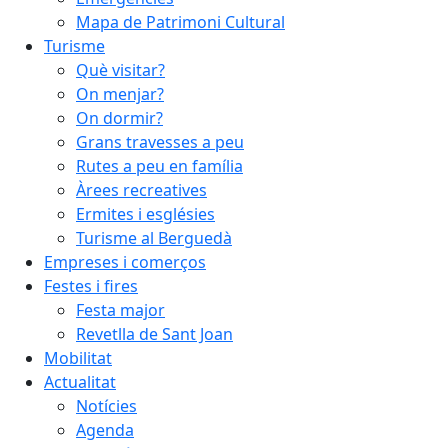
Mapa de Patrimoni Cultural
Turisme
Què visitar?
On menjar?
On dormir?
Grans travesses a peu
Rutes a peu en família
Àrees recreatives
Ermites i esglésies
Turisme al Berguedà
Empreses i comerços
Festes i fires
Festa major
Revetlla de Sant Joan
Mobilitat
Actualitat
Notícies
Agenda