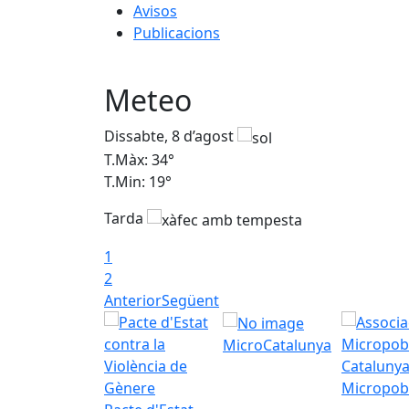
Avisos
Publicacions
Meteo
Dissabte, 8 d’agost
T.Màx: 34°
T.Min: 19°
Tarda
1
2
Anterior
Següent
MicroCatalunya
Micropob