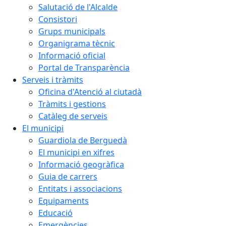
Salutació de l'Alcalde
Consistori
Grups municipals
Organigrama tècnic
Informació oficial
Portal de Transparència
Serveis i tràmits
Oficina d'Atenció al ciutadà
Tràmits i gestions
Catàleg de serveis
El municipi
Guardiola de Berguedà
El municipi en xifres
Informació geogràfica
Guia de carrers
Entitats i associacions
Equipaments
Educació
Emergències