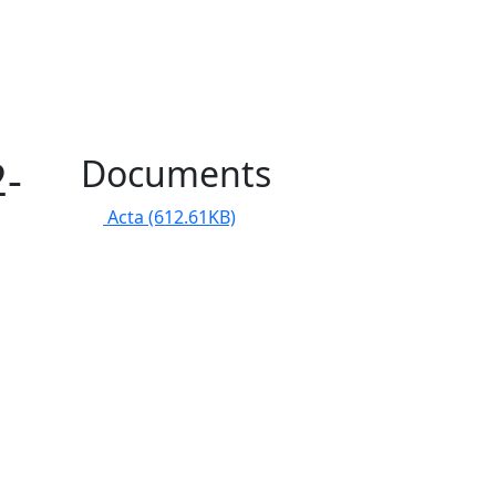
2-
Documents
Acta
(612.61KB)