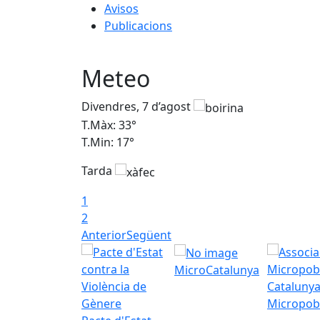
Avisos
Publicacions
Meteo
Divendres, 7 d’agost
T.Màx: 33°
T.Min: 17°
Tarda
1
2
Anterior
Següent
MicroCatalunya
Micropob