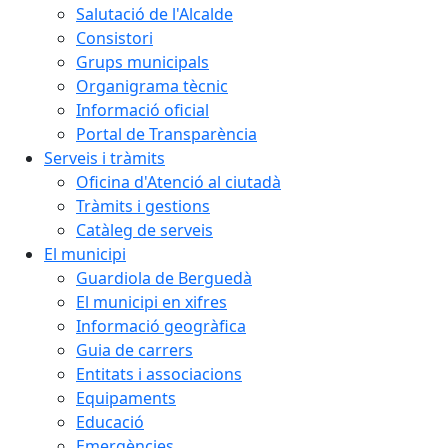
Salutació de l'Alcalde
Consistori
Grups municipals
Organigrama tècnic
Informació oficial
Portal de Transparència
Serveis i tràmits
Oficina d'Atenció al ciutadà
Tràmits i gestions
Catàleg de serveis
El municipi
Guardiola de Berguedà
El municipi en xifres
Informació geogràfica
Guia de carrers
Entitats i associacions
Equipaments
Educació
Emergències