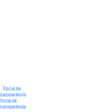
Dissabte, 8 d’
T.Màx: 34°
T.Min: 19°
Tarda
Portal de
transparència