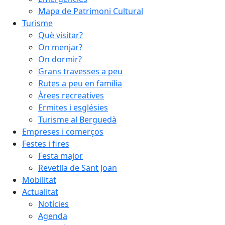
Mapa de Patrimoni Cultural
Turisme
Què visitar?
On menjar?
On dormir?
Grans travesses a peu
Rutes a peu en família
Àrees recreatives
Ermites i esglésies
Turisme al Berguedà
Empreses i comerços
Festes i fires
Festa major
Revetlla de Sant Joan
Mobilitat
Actualitat
Notícies
Agenda