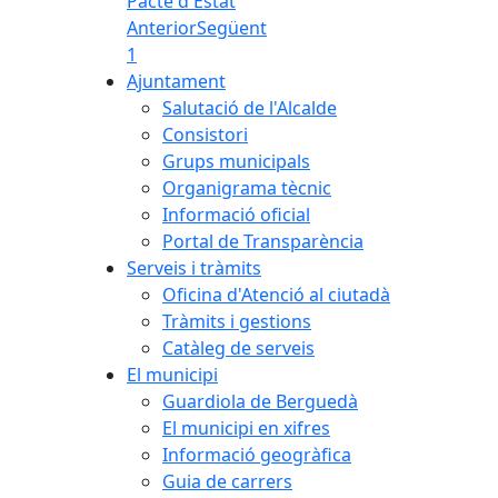
Pacte d'Estat
Anterior
Següent
1
Ajuntament
Salutació de l'Alcalde
Consistori
Grups municipals
Organigrama tècnic
Informació oficial
Portal de Transparència
Serveis i tràmits
Oficina d'Atenció al ciutadà
Tràmits i gestions
Catàleg de serveis
El municipi
Guardiola de Berguedà
El municipi en xifres
Informació geogràfica
Guia de carrers