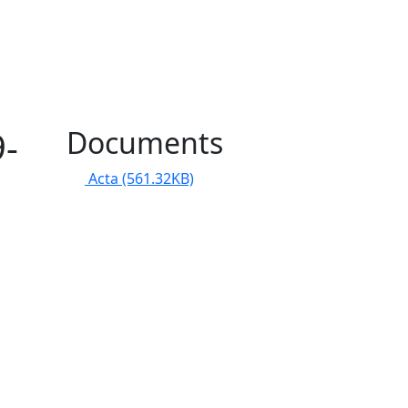
9-
Documents
Acta
(561.32KB)