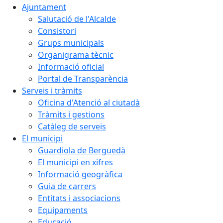
Ajuntament
Salutació de l'Alcalde
Consistori
Grups municipals
Organigrama tècnic
Informació oficial
Portal de Transparència
Serveis i tràmits
Oficina d'Atenció al ciutadà
Tràmits i gestions
Catàleg de serveis
El municipi
Guardiola de Berguedà
El municipi en xifres
Informació geogràfica
Guia de carrers
Entitats i associacions
Equipaments
Educació