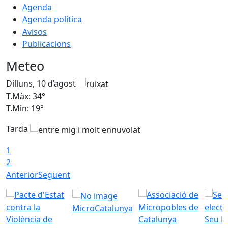
Agenda
Agenda política
Avisos
Publicacions
Meteo
Dilluns, 10 d’agost
D
T.Màx: 34°
T
T.Min: 19°
T
Tarda
T
1
2
Anterior
Següent
MicroCatalunya
Seu E