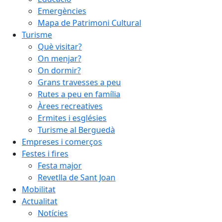
Emergències
Mapa de Patrimoni Cultural
Turisme
Què visitar?
On menjar?
On dormir?
Grans travesses a peu
Rutes a peu en família
Àrees recreatives
Ermites i esglésies
Turisme al Berguedà
Empreses i comerços
Festes i fires
Festa major
Revetlla de Sant Joan
Mobilitat
Actualitat
Notícies