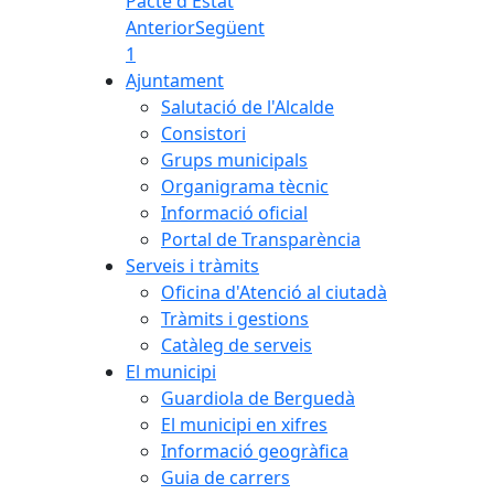
Pacte d'Estat
Anterior
Següent
1
Ajuntament
Salutació de l'Alcalde
Consistori
Grups municipals
Organigrama tècnic
Informació oficial
Portal de Transparència
Serveis i tràmits
Oficina d'Atenció al ciutadà
Tràmits i gestions
Catàleg de serveis
El municipi
Guardiola de Berguedà
El municipi en xifres
Informació geogràfica
Guia de carrers