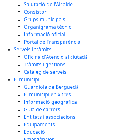
Salutació de l'Alcalde
Consistori
Grups municipals
Organigrama tècnic
Informació oficial
Portal de Transparència
Serveis i tràmits
Oficina d'Atenció al ciutadà
Tràmits i gestions
Catàleg de serveis
El municipi
Guardiola de Berguedà
El municipi en xifres
Informació geogràfica
Guia de carrers
Entitats i associacions
Equipaments
Educació
Emergències