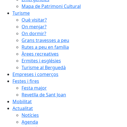
Mapa de Patrimoni Cultural
Turisme
Què visitar?
On menjar?
On dormir?
Grans travesses a peu
Rutes a peu en família
Àrees recreatives
Ermites i esglésies
Turisme al Berguedà
Empreses i comerços
Festes i fires
Festa major
Revetlla de Sant Joan
Mobilitat
Actualitat
Notícies
Agenda