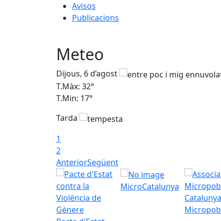
Avisos
Publicacions
Meteo
Dijous, 6 d’agost
T.Màx: 32°
T.Min: 17°
Tarda
1
2
Anterior
Següent
MicroCatalunya
Micropob