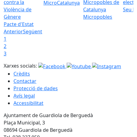
MicroCatalunya
Seu E
Micropobles
Pacte d'Estat
Anterior
Següent
1
2
3
Xarxes socials:
Crèdits
Contactar
Protecció de dades
Avís legal
Accessibilitat
Ajuntament de Guardiola de Berguedà
Plaça Municipal, 3
08694 Guardiola de Berguedà