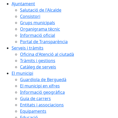
Ajuntament
Salutació de l'Alcalde
Consistori
Grups municipals
Organigrama tècnic
Informació oficial
Portal de Transparència
Serveis i tràmits
Oficina d'Atenció al ciutadà
Tràmits i gestions
Catàleg de serveis
El municipi
Guardiola de Berguedà
El municipi en xifres
Informació geogràfica
Guia de carrers
Entitats i associacions
Equipaments
Educació