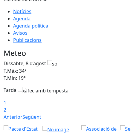
Notícies
Agenda
Agenda política
Avisos
Publicacions
Meteo
Dissabte, 8 d’agost
D
T.Màx: 34°
T
T.Min: 19°
T
Tarda
T
1
2
Anterior
Següent