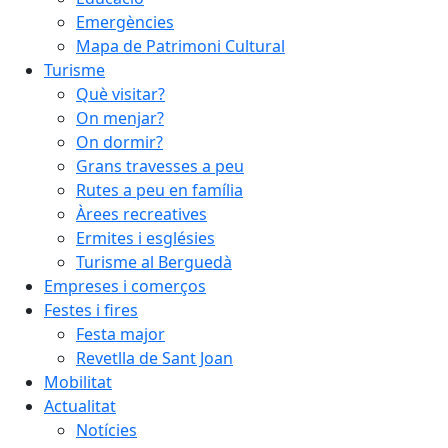
Emergències
Mapa de Patrimoni Cultural
Turisme
Què visitar?
On menjar?
On dormir?
Grans travesses a peu
Rutes a peu en família
Àrees recreatives
Ermites i esglésies
Turisme al Berguedà
Empreses i comerços
Festes i fires
Festa major
Revetlla de Sant Joan
Mobilitat
Actualitat
Notícies