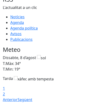
L'actualitat a un clic
Notícies
Agenda
Agenda política
Avisos
Publicacions
Meteo
Dissabte, 8 d’agost
D
T.Màx: 34°
T
T.Min: 19°
T
Tarda
T
1
2
Anterior
Següent