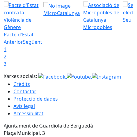
MicroCatalunya
Seu E
Micropobles
Pacte d'Estat
Anterior
Següent
1
2
3
Xarxes socials:
Crèdits
Contactar
Protecció de dades
Avís legal
Accessibilitat
Ajuntament de Guardiola de Berguedà
Plaça Municipal, 3