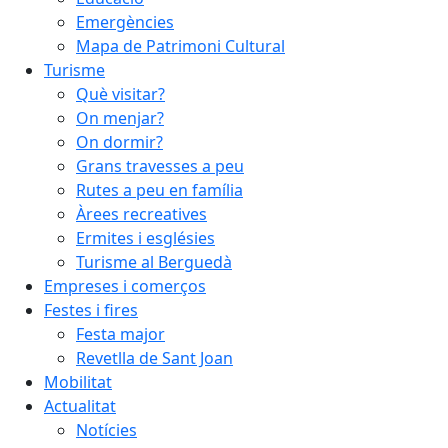
Emergències
Mapa de Patrimoni Cultural
Turisme
Què visitar?
On menjar?
On dormir?
Grans travesses a peu
Rutes a peu en família
Àrees recreatives
Ermites i esglésies
Turisme al Berguedà
Empreses i comerços
Festes i fires
Festa major
Revetlla de Sant Joan
Mobilitat
Actualitat
Notícies