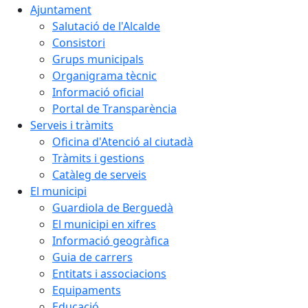
Ajuntament
Salutació de l'Alcalde
Consistori
Grups municipals
Organigrama tècnic
Informació oficial
Portal de Transparència
Serveis i tràmits
Oficina d'Atenció al ciutadà
Tràmits i gestions
Catàleg de serveis
El municipi
Guardiola de Berguedà
El municipi en xifres
Informació geogràfica
Guia de carrers
Entitats i associacions
Equipaments
Educació