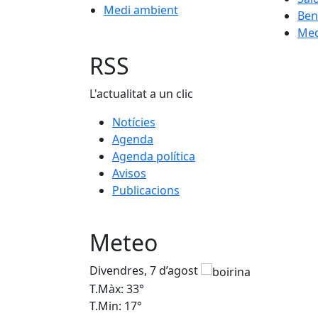
Medi ambient
Ben
Med
RSS
L'actualitat a un clic
Notícies
Agenda
Agenda política
Avisos
Publicacions
Meteo
Divendres, 7 d’agost
T.Màx: 33°
T.Min: 17°