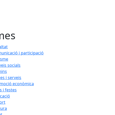
mes
altat
unicació i participació
isme
veis socials
ins
es i serveis
moció econòmica
s i festes
cació
ort
tura
ut