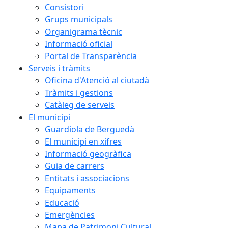
Consistori
Grups municipals
Organigrama tècnic
Informació oficial
Portal de Transparència
Serveis i tràmits
Oficina d'Atenció al ciutadà
Tràmits i gestions
Catàleg de serveis
El municipi
Guardiola de Berguedà
El municipi en xifres
Informació geogràfica
Guia de carrers
Entitats i associacions
Equipaments
Educació
Emergències
Mapa de Patrimoni Cultural