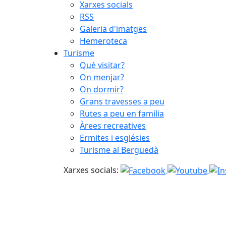
Xarxes socials
RSS
Galeria d'imatges
Hemeroteca
Turisme
Què visitar?
On menjar?
On dormir?
Grans travesses a peu
Rutes a peu en família
Àrees recreatives
Ermites i esglésies
Turisme al Berguedà
Xarxes socials: