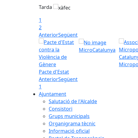
Tarda
1
2
Anterior
Següent
MicroCatalunya
Micropo
Pacte d'Estat
Anterior
Següent
1
Ajuntament
Salutació de l'Alcalde
Consistori
Grups municipals
Organigrama tècnic
Informació oficial