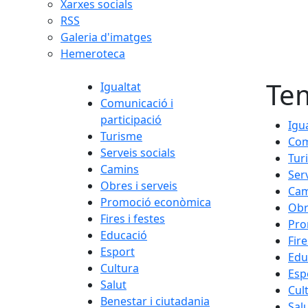
Xarxes socials
RSS
Galeria d'imatges
Hemeroteca
Te
Igualtat
Comunicació i
participació
Igu
Turisme
Com
Serveis socials
Tur
Camins
Ser
Obres i serveis
Cam
Promoció econòmica
Obr
Fires i festes
Pro
Educació
Fire
Esport
Edu
Cultura
Esp
Salut
Cul
Benestar i ciutadania
Sal