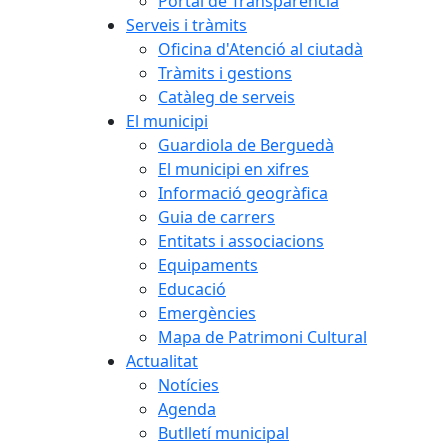
Portal de Transparència
Serveis i tràmits
Oficina d'Atenció al ciutadà
Tràmits i gestions
Catàleg de serveis
El municipi
Guardiola de Berguedà
El municipi en xifres
Informació geogràfica
Guia de carrers
Entitats i associacions
Equipaments
Educació
Emergències
Mapa de Patrimoni Cultural
Actualitat
Notícies
Agenda
Butlletí municipal