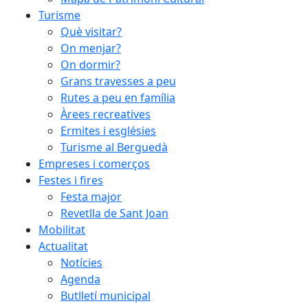
Turisme
Què visitar?
On menjar?
On dormir?
Grans travesses a peu
Rutes a peu en família
Àrees recreatives
Ermites i esglésies
Turisme al Berguedà
Empreses i comerços
Festes i fires
Festa major
Revetlla de Sant Joan
Mobilitat
Actualitat
Notícies
Agenda
Butlletí municipal