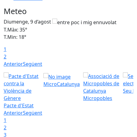
Meteo
Diumenge, 9 d’agost
D
T.Màx: 35°
T
T.Min: 18°
T
1
T
2
Anterior
Següent
MicroCatalunya
Seu E
Micropobles
Pacte d'Estat
Anterior
Següent
1
2
3