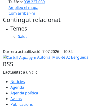
Telèfon:
938 227 059
Amplieu el mapa
Com arribar-hi
Leaflet
| ©
OpenStreetMap
contributors
Contingut relacionat
+
Temes
−
Salut
Facebook
Darrera actualització: 7.07.2026 | 10:34
Cartell Aquagym
Autoria: Mou-te At Berguedà
RSS
L'actualitat a un clic
Notícies
Agenda
Agenda política
Avisos
Publicacions