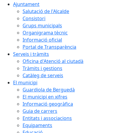
Ajuntament
Salutació de l'Alcalde
Consistori
Grups municipals
Organigrama tècnic
Informació oficial
Portal de Transparència
Serveis i tràmits
Oficina d'Atenció al ciutadà
Tràmits i gestions
Catàleg de serveis
El municipi
Guardiola de Berguedà
El municipi en xifres
Informació geogràfica
Guia de carrers
Entitats i associacions
Equipaments
Educació