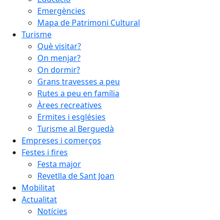
Emergències
Mapa de Patrimoni Cultural
Turisme
Què visitar?
On menjar?
On dormir?
Grans travesses a peu
Rutes a peu en família
Àrees recreatives
Ermites i esglésies
Turisme al Berguedà
Empreses i comerços
Festes i fires
Festa major
Revetlla de Sant Joan
Mobilitat
Actualitat
Notícies