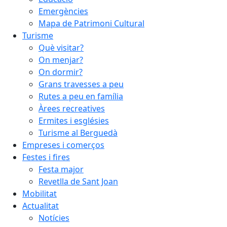
Emergències
Mapa de Patrimoni Cultural
Turisme
Què visitar?
On menjar?
On dormir?
Grans travesses a peu
Rutes a peu en família
Àrees recreatives
Ermites i esglésies
Turisme al Berguedà
Empreses i comerços
Festes i fires
Festa major
Revetlla de Sant Joan
Mobilitat
Actualitat
Notícies