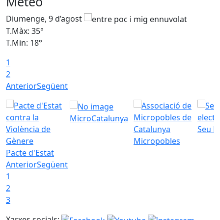
Meteo
Diumenge, 9 d’agost
D
T.Màx: 35°
T
T.Min: 18°
T
1
T
2
Anterior
Següent
MicroCatalunya
Seu E
Micropobles
Pacte d'Estat
Anterior
Següent
1
2
3
Xarxes socials: