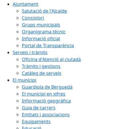
Ajuntament
Salutació de l'Alcalde
Consistori
Grups municipals
Organigrama tècnic
Informació oficial
Portal de Transparència
Serveis i tràmits
Oficina d'Atenció al ciutadà
Tràmits i gestions
Catàleg de serveis
El municipi
Guardiola de Berguedà
El municipi en xifres
Informació geogràfica
Guia de carrers
Entitats i associacions
Equipaments
Educació