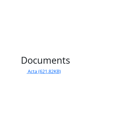
l
Documents
Acta
(621.82KB)