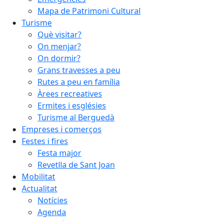
Mapa de Patrimoni Cultural
Turisme
Què visitar?
On menjar?
On dormir?
Grans travesses a peu
Rutes a peu en família
Àrees recreatives
Ermites i esglésies
Turisme al Berguedà
Empreses i comerços
Festes i fires
Festa major
Revetlla de Sant Joan
Mobilitat
Actualitat
Notícies
Agenda