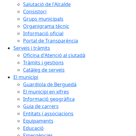
Salutació de l'Alcalde
Consistori
Grups municipals
Organigrama tècnic
Informació oficial
Portal de Transparència
Serveis i tràmits
Oficina d'Atenció al ciutadà
Tràmits i gestions
Catàleg de serveis
El municipi
Guardiola de Berguedà
El municipi en xifres
Informació geogràfica
Guia de carrers
Entitats i associacions
Equipaments
Educació
Emergències