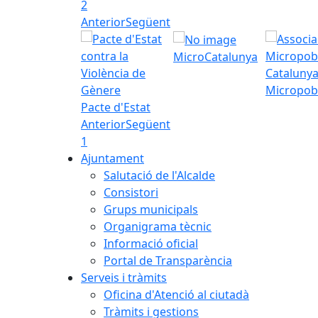
2
Anterior
Següent
MicroCatalunya
Micropob
Pacte d'Estat
Anterior
Següent
1
Ajuntament
Salutació de l'Alcalde
Consistori
Grups municipals
Organigrama tècnic
Informació oficial
Portal de Transparència
Serveis i tràmits
Oficina d'Atenció al ciutadà
Tràmits i gestions