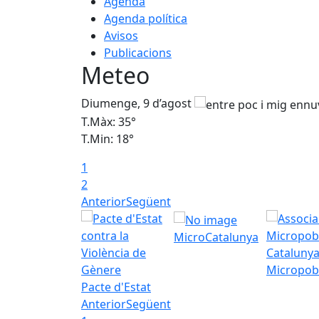
Agenda
Agenda política
Avisos
Publicacions
Meteo
Diumenge, 9 d’agost
T.Màx: 35°
T.Min: 18°
1
2
Anterior
Següent
MicroCatalunya
Micropob
Pacte d'Estat
Anterior
Següent