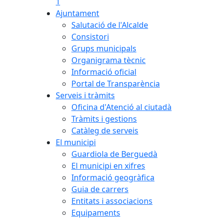
1
Ajuntament
Salutació de l'Alcalde
Consistori
Grups municipals
Organigrama tècnic
Informació oficial
Portal de Transparència
Serveis i tràmits
Oficina d'Atenció al ciutadà
Tràmits i gestions
Catàleg de serveis
El municipi
Guardiola de Berguedà
El municipi en xifres
Informació geogràfica
Guia de carrers
Entitats i associacions
Equipaments