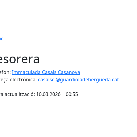
ic
esorera
èfon:
Immaculada Casals Casanova
eça electrònica:
casalsci@guardioladebergueda.cat
ebook
a actualització: 10.03.2026 | 00:55