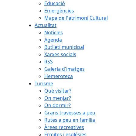
Educació
Emergències
Mapa de Patrimoni Cultural
Actualitat
Notícies
Agenda
Butlletí municipal
Xarxes socials
RSS
Galeria d'imatges
Hemeroteca
Turisme
Què visitar?
On menjar?
On dormir?
Grans travesses a peu
Rutes a peu en família
Àrees recreatives
Ermites i esglésies