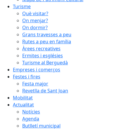
Turisme
Què visitar?
On menjar?
On dormir?
Grans travesses a peu
Rutes a peu en família
Àrees recreatives
Ermites i esglésies
Turisme al Berguedà
Empreses i comerços
Festes i fires
Festa major
Revetlla de Sant Joan
Mobilitat
Actualitat
Notícies
Agenda
Butlletí municipal