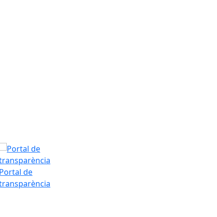
Dilluns, 10 d’a
T.Màx: 35°
T.Min: 18°
Tarda
Portal de
transparència