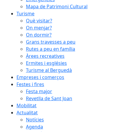
Mapa de Patrimoni Cultural
Turisme
Què visitar?
On menjar?
On dormir?
Grans travesses a peu
Rutes a peu en família
Àrees recreatives
Ermites i esglésies
Turisme al Berguedà
Empreses i comerços
Festes i fires
Festa major
Revetlla de Sant Joan
Mobilitat
Actualitat
Notícies
Agenda