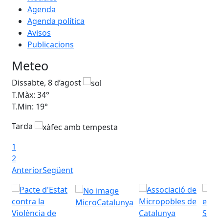
Agenda
Agenda política
Avisos
Publicacions
Meteo
Dissabte, 8 d’agost
Di
T.Màx: 34°
T.M
T.Min: 19°
T.M
Tarda
Ta
1
2
Anterior
Següent
MicroCatalunya
Seu 