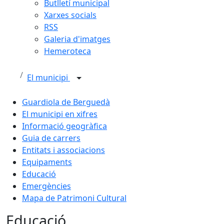
Butlletí municipal
Xarxes socials
RSS
Galeria d'imatges
Hemeroteca
El municipi
Guardiola de Berguedà
El municipi en xifres
Informació geogràfica
Guia de carrers
Entitats i associacions
Equipaments
Educació
Emergències
Mapa de Patrimoni Cultural
Educació