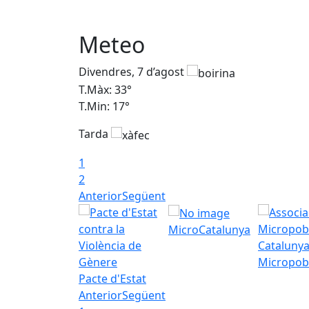
Meteo
Divendres, 7 d’agost
T.Màx: 33°
T.Min: 17°
Tarda
1
2
Anterior
Següent
MicroCatalunya
Micropob
Pacte d'Estat
Anterior
Següent