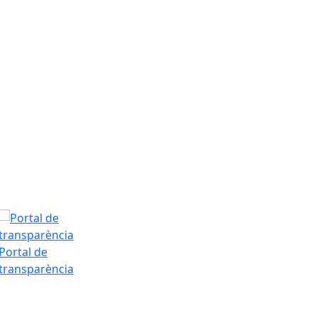
Dissabte, 8 d’
T.Màx: 34°
T.Min: 19°
Tarda
Portal de
transparència