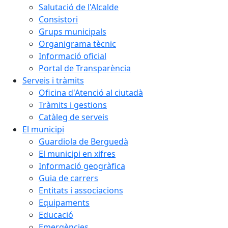
Salutació de l'Alcalde
Consistori
Grups municipals
Organigrama tècnic
Informació oficial
Portal de Transparència
Serveis i tràmits
Oficina d'Atenció al ciutadà
Tràmits i gestions
Catàleg de serveis
El municipi
Guardiola de Berguedà
El municipi en xifres
Informació geogràfica
Guia de carrers
Entitats i associacions
Equipaments
Educació
Emergències