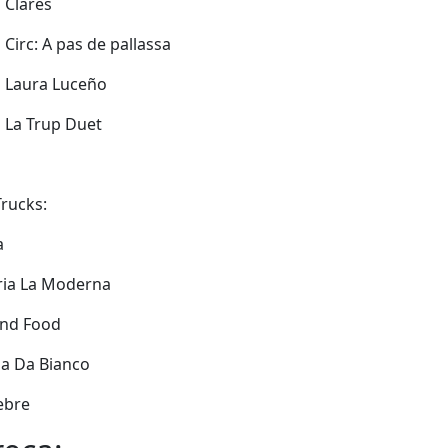
 Clares
 Circ: A pas de pallassa
h Laura Luceño
 La Trup Duet
rucks:
a
ria La Moderna
and Food
ia Da Bianco
Pebre