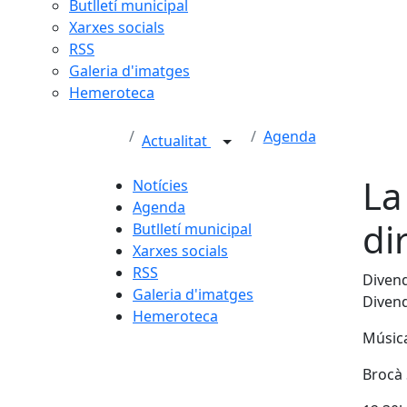
Butlletí municipal
Xarxes socials
RSS
Galeria d'imatges
Hemeroteca
Agenda
Actualitat
La
Notícies
Agenda
di
Butlletí municipal
Xarxes socials
RSS
Divend
Galeria d'imatges
Diven
Hemeroteca
Música
Brocà