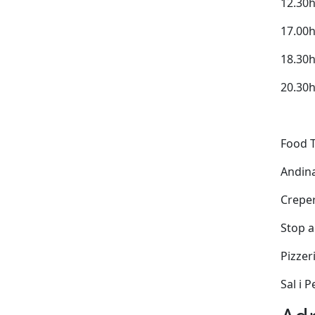
12.30h
17.00h
18.30
20.30h
Food T
Andin
Crepe
Stop 
Pizzer
Sal i 