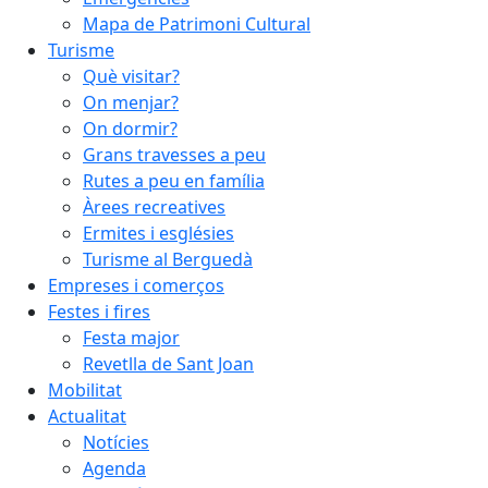
Mapa de Patrimoni Cultural
Turisme
Què visitar?
On menjar?
On dormir?
Grans travesses a peu
Rutes a peu en família
Àrees recreatives
Ermites i esglésies
Turisme al Berguedà
Empreses i comerços
Festes i fires
Festa major
Revetlla de Sant Joan
Mobilitat
Actualitat
Notícies
Agenda