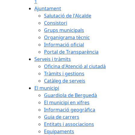
1
Ajuntament
Salutació de l'Alcalde
Consistori
Grups municipals
Organigrama tècnic
Informació oficial
Portal de Transparència
Serveis i tràmits
Oficina d'Atenció al ciutadà
Tràmits i gestions
Catàleg de serveis
El municipi
Guardiola de Berguedà
El municipi en xifres
Informació geogràfica
Guia de carrers
Entitats i associacions
Equipaments