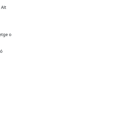
 Alt
etge o
ió