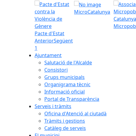
MicroCatalunya
Micropob
Pacte d'Estat
Anterior
Següent
1
Ajuntament
Salutació de l'Alcalde
Consistori
Grups municipals
Organigrama tècnic
Informació oficial
Portal de Transparència
Serveis i tràmits
Oficina d'Atenció al ciutadà
Tràmits i gestions
Catàleg de serveis
El municipi