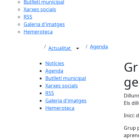
Butlletí municipal
Xarxes socials
RSS
Galeria d'imatges
Hemeroteca
Agenda
Actualitat
Gr
Notícies
Agenda
ge
Butlletí municipal
Xarxes socials
RSS
Dillun
Galeria d'imatges
Els di
Hemeroteca
Inici:
Grup p
aprend