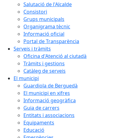
Salutació de l'Alcalde
Consistori
Grups municipals
Organigrama tècnic
Informació oficial
Portal de Transparència
Serveis i tràmits
Oficina d'Atenció al ciutadà
Tràmits i gestions
Catàleg de serveis
El municipi
Guardiola de Berguedà
El municipi en xifres
Informació geogràfica
Guia de carrers
Entitats i associacions
Equipaments
Educació
Emergències