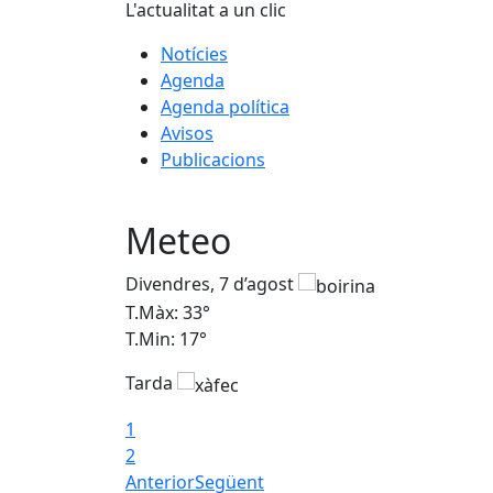
L'actualitat a un clic
Notícies
Agenda
Agenda política
Avisos
Publicacions
Meteo
Divendres, 7 d’agost
T.Màx: 33°
T.Min: 17°
Tarda
1
2
Anterior
Següent