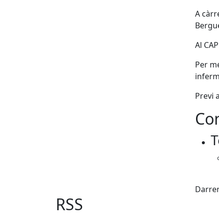
A càrr
Bergu
Al CAP
Per mé
inferm
Previ a
Con
T
Fac
Darrer
RSS