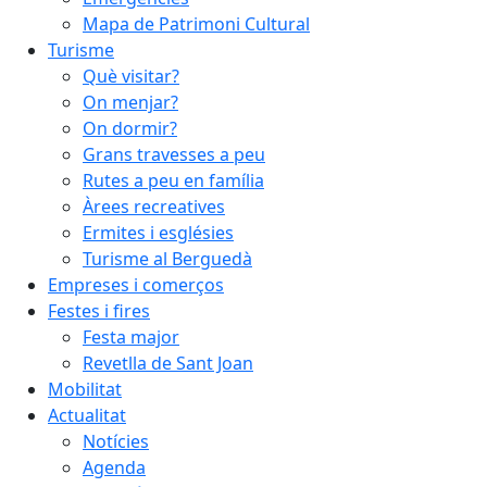
Mapa de Patrimoni Cultural
Turisme
Què visitar?
On menjar?
On dormir?
Grans travesses a peu
Rutes a peu en família
Àrees recreatives
Ermites i esglésies
Turisme al Berguedà
Empreses i comerços
Festes i fires
Festa major
Revetlla de Sant Joan
Mobilitat
Actualitat
Notícies
Agenda