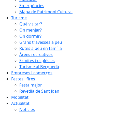
Emergències
Mapa de Patrimoni Cultural
Turisme
Què visitar?
On menjar?
On dormir?
Grans travesses a peu
Rutes a peu en família
Àrees recreatives
Ermites i esglésies
Turisme al Berguedà
Empreses i comerços
Festes i fires
Festa major
Revetlla de Sant Joan
Mobilitat
Actualitat
Notícies