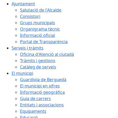
Ajuntament
Salutació de l'Alcalde
Consistori
Grups municipals
Organigrama tècnic
Informació oficial
Portal de Transparència
Serveis i tràmits
Oficina d'Atenció al ciutadà
Tràmits i gestions
Catàleg de serveis
El municipi
Guardiola de Berguedà
El municipi en xifres
Informació geogràfica
Guia de carrers
Entitats i associacions
Equipaments
Educació