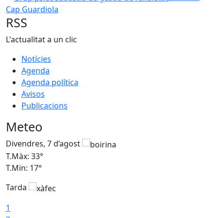
Cap Guardiola
RSS
L'actualitat a un clic
Notícies
Agenda
Agenda política
Avisos
Publicacions
Meteo
Divendres, 7 d’agost
D
T.Màx: 33°
T
T.Min: 17°
T
Tarda
T
1