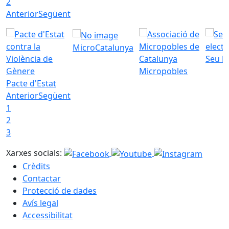
2
Anterior
Següent
MicroCatalunya
Seu E
Micropobles
Pacte d'Estat
Anterior
Següent
1
2
3
Xarxes socials:
Crèdits
Contactar
Protecció de dades
Avís legal
Accessibilitat